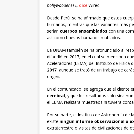
hollywoodense
«,
dice
Wired.
Desde Perú, se ha afirmado que estos cuerpos
humanos, mientras que las variantes más p
serían
cuerpos ensamblados
con una comb
así como huesos humanos mutilados.
La UNAM también se ha pronunciado al res
difundió en 2017, en el cual se menciona qu
Aceleradores (LEMA) del Instituto de Física d
2017
, aunque se trató de un trabajo de cará
origen.
En el comunicado, se agrega que el cliente e
cerebral
, y que los resultados solo sirvier
el LEMA realizara muestreos ni tuviera contac
Por su parte, el Instituto de Astronomía de
existe
ningún informe observacional o e
extraterrestre o visitas de civilizaciones de 