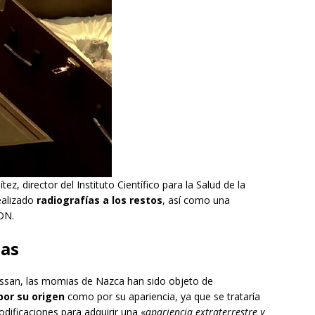
z, director del Instituto Científico para la Salud de la
ealizado
radiografías a los restos
, así como una
ADN.
ias
ssan, las momias de Nazca han sido objeto de
por su origen
como por su apariencia, ya que se trataría
dificaciones para adquirir una «
apariencia extraterrestre y