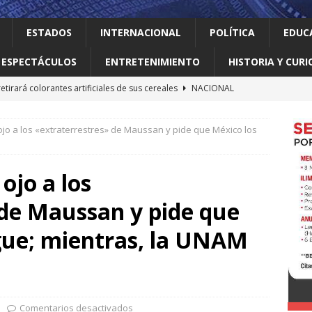
ESTADOS
INTERNACIONAL
POLÍTICA
EDUC
ESPECTÁCULOS
ENTRETENIMIENTO
HISTORIA Y CURI
retirará colorantes artificiales de sus cereales
NACIONAL
 el gallo
HISTORIA Y CURIOSIDADES
ojo a los «extraterrestres» de Maussan y pide que México los
 Meta con US$567 millones en el mayor fallo sobre seguridad
e las redes sociales
INTERNACIONAL
ojo a los
nte déficit de más de un millón de árboles de acuerdo a
 de Maussan y pide que
LOCAL
elve a intentar limitar la ciudadanía por nacimiento
igue; mientras, la UNAM
Comentarios desactivados