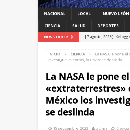
NACIONAL
LOCAL
NUEVO LEÓN
CIENCIA
SALUD
DEPORTES
[ 7 agosto, 2026 ]
Kellogg 
NEWS TICKER
[ 7 agosto, 2026 ]
Ya cantó
INICIO
CIENCIA
La NASA le pone el 
[ 7 agosto, 2026 ]
Multan a
investigue; mientras, la UNAM se deslinda
infantil contra el gigante d
La NASA le pone el 
[ 7 agosto, 2026 ]
NL enfre
«extraterrestres»
recomendación de la OMS
[ 7 agosto, 2026 ]
Trump vu
México los invest
INTERNACIONAL
se deslinda
18 septiembre, 2023
admin
Ciencia