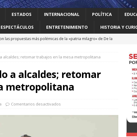
ESTADOS
INTERNACIONAL
POLÍTICA
EDUC
ESPECTÁCULOS
ENTRETENIMIENTO
HISTORIA Y CURI
on las propuestas más polémicas de la «patria milagro» de De la
os tendrá como presidente de Colombia
INTERNACIONAL
a alcaldes; retomar trabajos en la mesa metropolitana
 Perú restablecen relaciones tras crisis diplomática
o a alcaldes; retomar
an empacadora de chiles jalapeños en Nuevo León por brote de
sa metropolitana
 vale la pena leer
ALBERTO BOARDMAN
a
Comentarios desactivados
 en Guadalupe Consejo Municipal de Participación de la Mujer