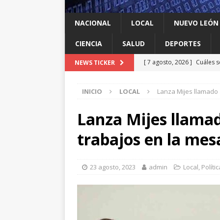
NACIONAL
LOCAL
NUEVO LEÓN
CIENCIA
SALUD
DEPORTES
[ 7 agosto, 2026 ]
Cuáles s
NEWS TICKER
Espriella y qué contrapes
INICIO
LOCAL
Lanza Mijes llamado 
[ 7 agosto, 2026 ]
México y
INTERNACIONAL
Lanza Mijes llamad
[ 7 agosto, 2026 ]
Investig
trabajos en la me
salmonella
LOCAL
[ 7 agosto, 2026 ]
Algo que
23 agosto, 2023
admin
Local
,
Polític
[ 7 agosto, 2026 ]
Instalan
LOCAL