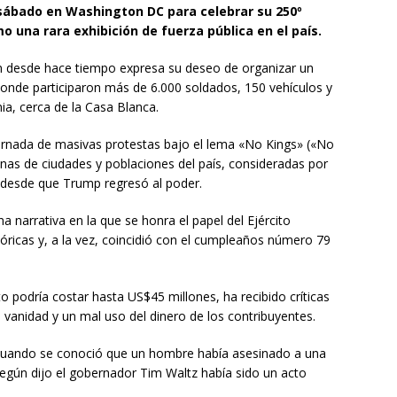
 sábado en Washington DC para celebrar su 250º
 una rara exhibición de fuerza pública en el país.
en desde hace tiempo expresa su deseo de organizar un
 donde participaron más de 6.000 soldados, 150 vehículos y
ia, cerca de la Casa Blanca.
 jornada de masivas protestas bajo el lema «No Kings» («No
enas de ciudades y poblaciones del país, consideradas por
desde que Trump regresó al poder.
 narrativa en la que se honra el papel del Ejército
óricas y, a la vez, coincidió con el cumpleaños número 79
to podría costar hasta US$45 millones, ha recibido críticas
vanidad y un mal uso del dinero de los contribuyentes.
cuando se conoció que un hombre había asesinado a una
según dijo el gobernador Tim Waltz había sido un acto