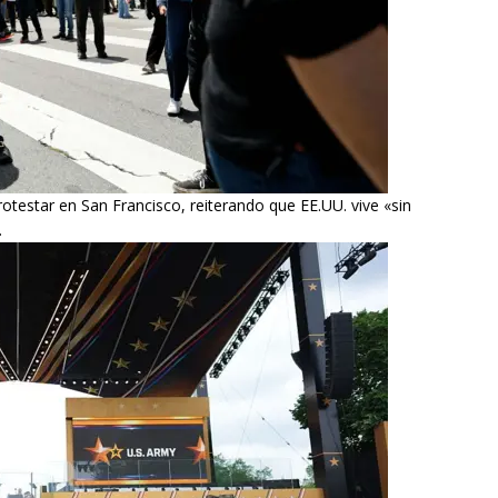
rotestar en San Francisco, reiterando que EE.UU. vive «sin
.