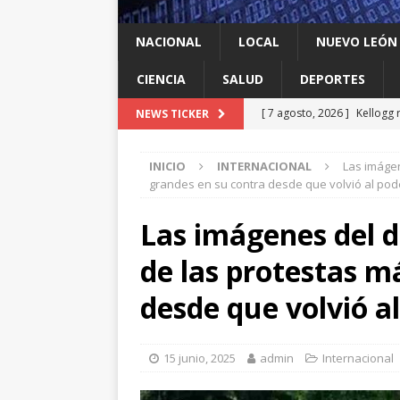
NACIONAL
LOCAL
NUEVO LEÓN
CIENCIA
SALUD
DEPORTES
[ 7 agosto, 2026 ]
Kellogg 
NEWS TICKER
[ 7 agosto, 2026 ]
Ya cantó
INICIO
INTERNACIONAL
Las imágen
[ 7 agosto, 2026 ]
Multan a
grandes en su contra desde que volvió al pod
infantil contra el gigante d
Las imágenes del d
[ 7 agosto, 2026 ]
NL enfre
de las protestas m
recomendación de la OMS
[ 7 agosto, 2026 ]
Trump vu
desde que volvió a
INTERNACIONAL
15 junio, 2025
admin
Internacional