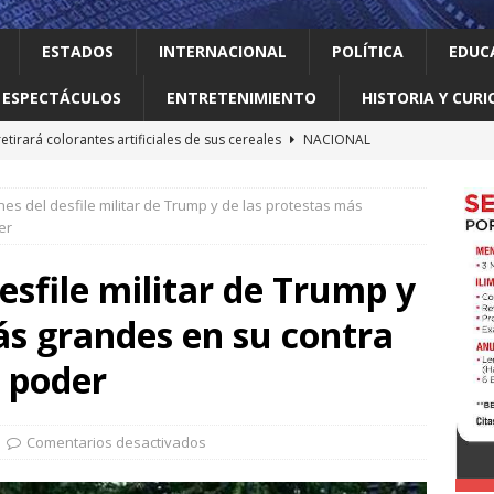
ESTADOS
INTERNACIONAL
POLÍTICA
EDUC
ESPECTÁCULOS
ENTRETENIMIENTO
HISTORIA Y CURI
retirará colorantes artificiales de sus cereales
NACIONAL
 el gallo
HISTORIA Y CURIOSIDADES
es del desfile militar de Trump y de las protestas más
 Meta con US$567 millones en el mayor fallo sobre seguridad
er
e las redes sociales
INTERNACIONAL
esfile militar de Trump y
nte déficit de más de un millón de árboles de acuerdo a
ás grandes en su contra
LOCAL
elve a intentar limitar la ciudadanía por nacimiento
l poder
Comentarios desactivados