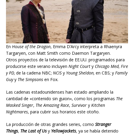
En
House of the Dragon
, Emma D’Arcy interpreta a Rhaenyra
Targaryen, con Matt Smith como Daemon Targaryen.
Otros proyectos de la televisión de EE.UU. programados para
producirse este verano incluyen
Night Court
y
Chicago Med, Fire
y PD,
de la cadena NBC;
NCIS
y
Young Sheldon,
en CBS; y
Family
Guy
y
The Simpsons
en Fox.
Las cadenas estadounidenses han estado ampliando la
cantidad de «contenido sin guion», como los programas
The
Masked Singer
,
The Amazing Race
,
Survivor
y
Kitchen
Nightmares
, para cubrir sus horarios este otoño.
La producción de otras grandes series, como
Stranger
Things
,
The Last of Us
y
Yellowjackets
, ya se había detenido