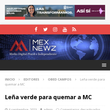
INICIO
EDITORES
OBED CAMPOS
Leña verde para
quemar a MC
Leña verde para quemar a MC
6 septiembre, 2023
admin
Comentarios desactivados