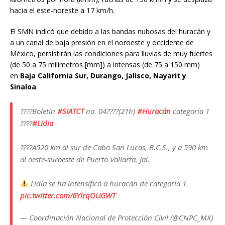
hacia el este-noreste a 17 km/h.
El SMN indicó que debido a las bandas nubosas del huracán y
a un canal de baja presión en el noroeste y occidente de
México, persistirán las condiciones para lluvias de muy fuertes
(de 50 a 75 milímetros [mm]) a intensas (de 75 a 150 mm)
en
Baja California Sur, Durango, Jalisco, Nayarit y
Sinaloa
.
????Boletín
#SIATCT
no. 04????(21h)
#Huracán
categoría 1
????
#Lidia
????A520 km al sur de Cabo San Lucas, B.C.S., y a 590 km
al oeste-suroeste de Puerto Vallarta, Jal.
Lidia se ha intensificó a huracán de categoría 1.
pic.twitter.com/6YlrqOUGWT
— Coordinación Nacional de Protección Civil (@CNPC_MX)