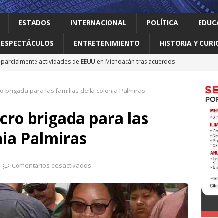
ESTADOS
INTERNACIONAL
POLÍTICA
EDUC
ESPECTÁCULOS
ENTRETENIMIENTO
HISTORIA Y CURI
parcialmente actividades de EEUU en Michoacán tras acuerdos
 brigada para las familias de la colonia Palmiras
 el gallo
HISTORIA Y CURIOSIDADES
n ciudadanos el abandono institucional: Waldo
LOCAL
ro brigada para las
Mijes ‘Modo Transformación’ para que llegue a NL un gobierno
nia Palmiras
nes desaparecen tras aceptar oferta laboral en Jalisco
Comentarios desactivados