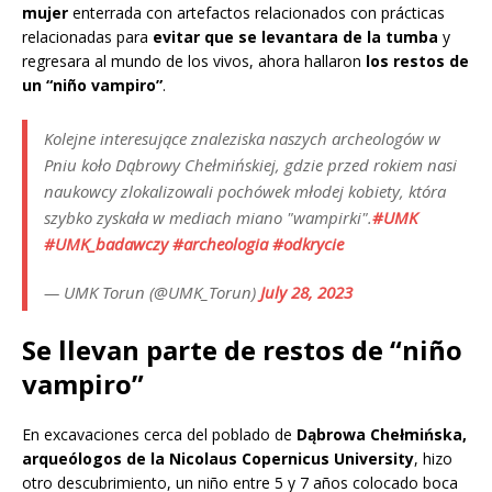
mujer
enterrada con artefactos relacionados con prácticas
relacionadas para
evitar que se levantara de la tumba
y
regresara al mundo de los vivos, ahora hallaron
los restos de
un “niño vampiro”
.
Kolejne interesujące znaleziska naszych archeologów w
Pniu koło Dąbrowy Chełmińskiej, gdzie przed rokiem nasi
naukowcy zlokalizowali pochówek młodej kobiety, która
szybko zyskała w mediach miano "wampirki".
#UMK
#UMK_badawczy
#archeologia
#odkrycie
— UMK Torun (@UMK_Torun)
July 28, 2023
Se llevan parte de restos de “niño
vampiro”
En excavaciones cerca del poblado de
Dąbrowa Chełmińska,
arqueólogos de la Nicolaus Copernicus University
, hizo
otro descubrimiento, un niño entre 5 y 7 años colocado boca