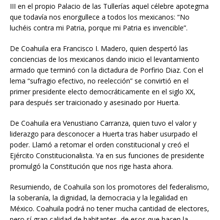
III en el propio Palacio de las Tullerías aquel célebre apotegma
que todavía nos enorgullece a todos los mexicanos: “No
luchéis contra mi Patria, porque mi Patria es invencible”.
De Coahuila era Francisco I. Madero, quien despertó las
conciencias de los mexicanos dando inicio el levantamiento
armado que terminó con la dictadura de Porfirio Diaz. Con el
lema “sufragio efectivo, no reelección” se convirtió en el
primer presidente electo democráticamente en el siglo XX,
para después ser traicionado y asesinado por Huerta.
De Coahuila era Venustiano Carranza, quien tuvo el valor y
liderazgo para desconocer a Huerta tras haber usurpado el
poder. Llamó a retomar el orden constitucional y creó el
Ejército Constitucionalista. Ya en sus funciones de presidente
promulgó la Constitución que nos rige hasta ahora.
Resumiendo, de Coahuila son los promotores del federalismo,
la soberanía, la dignidad, la democracia y la legalidad en
México. Coahuila podrá no tener mucha cantidad de electores,
pero sí gran calidad de habitantes, de esos que hacen la