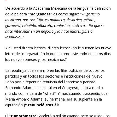
De acuerdo a la Academia Mexicana de la lengua, la definición
de la palabra
“margayate”
es como sigue:
“Vulgarismo
mexicano, por revoltijo, escandalera, desorden, mitote,
gazapera, rebujiña, alboroto, confusión, etcétera… lío que se
hace intervenir en un negocio y lo hace ininteligible o
insoluble…”
Y a usted dilecta lectora, dilecto lector ¿no le suenan las nueve
letras de “margayate” a lo que estamos viviendo en estos días
los nuevoleoneses y los mexicanos?
La rebatinga que se armó en las filas políticas de todos los
partidos y en todos los sectores e instituciones de Nuevo
León por la repentina renuncia del linarense y panista
Fernando Adame a su curul en el Congreso, dejó a medio
mundo con la cara de “what?”. Y más cuando trascendió que
María Amparo Adame, su hermana, era su suplente en la
diputación
¡Y renunció tras él!
El “rumorómetro”
aceleró a millón cuando acto seguido, los