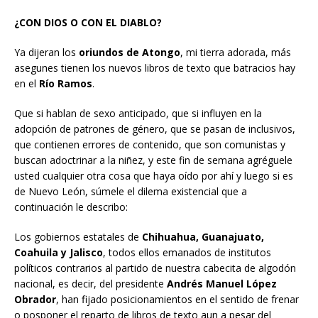
¿CON DIOS O CON EL DIABLO?
Ya dijeran los
oriundos de Atongo
, mi tierra adorada, más
asegunes tienen los nuevos libros de texto que batracios hay
en el
Río Ramos
.
Que si hablan de sexo anticipado, que si influyen en la
adopción de patrones de género, que se pasan de inclusivos,
que contienen errores de contenido, que son comunistas y
buscan adoctrinar a la niñez, y este fin de semana agréguele
usted cualquier otra cosa que haya oído por ahí y luego si es
de Nuevo León, súmele el dilema existencial que a
continuación le describo:
Los gobiernos estatales de
Chihuahua, Guanajuato,
Coahuila y Jalisco
, todos ellos emanados de institutos
políticos contrarios al partido de nuestra cabecita de algodón
nacional, es decir, del presidente
Andrés Manuel López
Obrador
, han fijado posicionamientos en el sentido de frenar
o posponer el reparto de libros de texto aun a pesar del