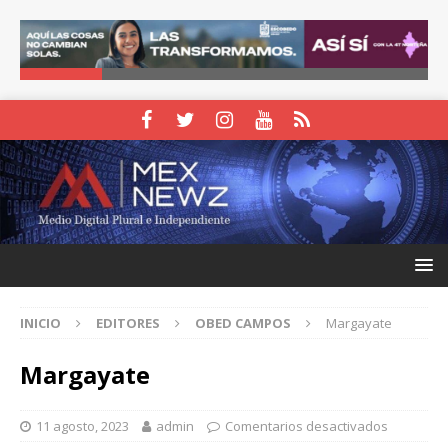
INICIO
EDITORES
OBED CAMPOS
Margayate
Margayate
11 agosto, 2023
admin
Comentarios desactivados