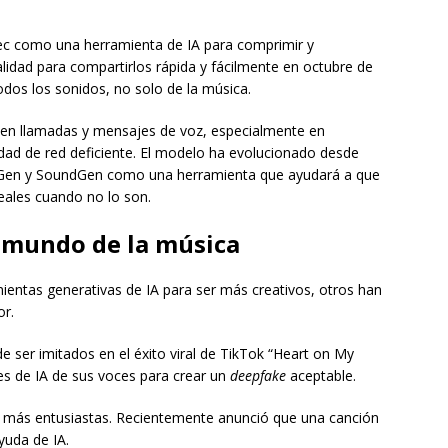
ec como una herramienta de IA para comprimir y
lidad para compartirlos rápida y fácilmente en octubre de
odos los sonidos, no solo de la música.
en llamadas y mensajes de voz, especialmente en
dad de red deficiente. El modelo ha evolucionado desde
oGen y SoundGen como una herramienta que ayudará a que
reales cuando no lo son.
el mundo de la música
ientas generativas de IA para ser más creativos, otros han
or.
ser imitados en el éxito viral de TikTok “Heart on My
es de IA de sus voces para crear un
deepfake
aceptable.
os más entusiastas. Recientemente anunció que una canción
yuda de IA.