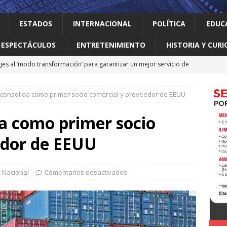
ESTADOS
INTERNACIONAL
POLÍTICA
EDUC
ESPECTÁCULOS
ENTRETENIMIENTO
HISTORIA Y CURI
jes al ‘modo transformación’ para garantizar un mejor servicio de
 consolida como primer socio comercial y proveedor de EEUU
 el gallo
HISTORIA Y CURIOSIDADES
ilia Canturosas consolida a Nuevo Laredo como referente de
a como primer socio
pas
ESTADOS
edor de EEUU
 no le importan las personas vulnerables: Waldo
LOCAL
o realiza obras que generan progreso
LOCAL
,
Nacional
Comentarios desactivados