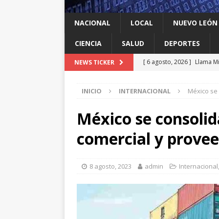
NACIONAL
LOCAL
NUEVO LEÓN
CIENCIA
SALUD
DEPORTES
[ 6 agosto, 2026 ]
Llama Mi
NEWS TICKER
agua
LOCAL
INICIO
INTERNACIONAL
México se
[ 6 agosto, 2026 ]
Ya cantó
[ 6 agosto, 2026 ]
Carmen L
México se consolid
energía limpia en Tamauli
comercial y prove
[ 6 agosto, 2026 ]
A Estado
[ 6 agosto, 2026 ]
Escobed
8 agosto, 2023
admin
Internacional