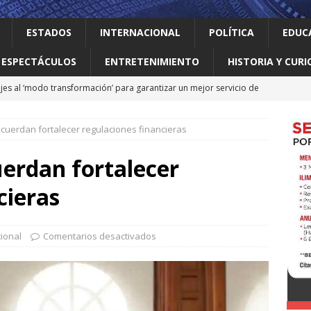
ESTADOS
INTERNACIONAL
POLÍTICA
EDUC
ESPECTÁCULOS
ENTRETENIMIENTO
HISTORIA Y CURI
jes al ‘modo transformación’ para garantizar un mejor servicio de
cuerdan fortalecer regulaciones financieras
 el gallo
HISTORIA Y CURIOSIDADES
ilia Canturosas consolida a Nuevo Laredo como referente de
erdan fortalecer
pas
ESTADOS
cieras
 no le importan las personas vulnerables: Waldo
LOCAL
o realiza obras que generan progreso
LOCAL
ional
Comentarios desactivados