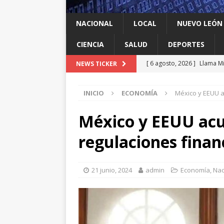
NACIONAL
LOCAL
NUEVO LEÓN
CIENCIA
SALUD
DEPORTES
[ 6 agosto, 2026 ]
Llama Mi
NEWS TICKER
agua
LOCAL
INICIO
ECONOMÍA
México y EEUU a
[ 6 agosto, 2026 ]
Ya cantó
[ 6 agosto, 2026 ]
Carmen L
México y EEUU acu
energía limpia en Tamauli
regulaciones finan
[ 6 agosto, 2026 ]
A Estado
[ 6 agosto, 2026 ]
Escobed
21 junio, 2024
admin
Economía
,
Nac