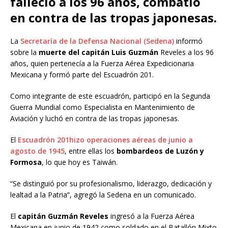
falleció a los 96 años, combatió
en contra de las tropas japonesas.
La
Secretaría de la Defensa Nacional (Sedena)
informó
sobre la
muerte del capitán Luis Guzmán
Reveles a los 96
años, quien pertenecía a la Fuerza Aérea Expedicionaria
Mexicana y formó parte del Escuadrón 201.
Como integrante de este escuadrón, participó en la Segunda
Guerra Mundial como Especialista en Mantenimiento de
Aviación y luchó en contra de las tropas japonesas.
El
Escuadrón 201hizo operaciones aéreas de junio a
agosto de 1945
, entre ellas los
bombardeos de Luzón y
Formosa
, lo que hoy es Taiwán.
“Se distinguió por su profesionalismo, liderazgo, dedicación y
lealtad a la Patria”, agregó la Sedena en un comunicado.
El
capitán Guzmán Reveles
ingresó a la Fuerza Aérea
Mexicana en junio de 1942 como soldado en el Batallón Mixto