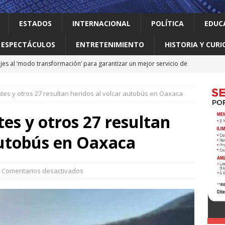
ESTADOS
INTERNACIONAL
POLÍTICA
EDUC
ESPECTÁCULOS
ENTRETENIMIENTO
HISTORIA Y CURI
jes al ‘modo transformación’ para garantizar un mejor servicio de
es y otros 27 resultan heridos al volcar autobús en Oaxaca
 el gallo
HISTORIA Y CURIOSIDADES
ilia Canturosas consolida a Nuevo Laredo como referente de
s y otros 27 resultan
pas
ESTADOS
autobús en Oaxaca
 no le importan las personas vulnerables: Waldo
LOCAL
o realiza obras que generan progreso
LOCAL
Comentarios desactivados