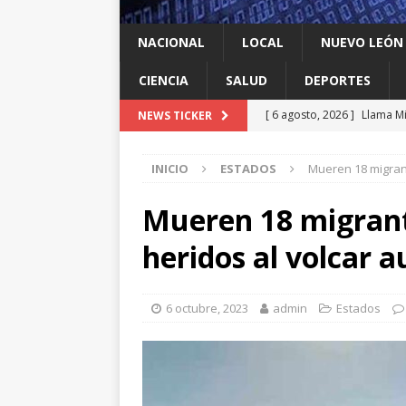
NACIONAL
LOCAL
NUEVO LEÓN
CIENCIA
SALUD
DEPORTES
[ 6 agosto, 2026 ]
Llama Mi
NEWS TICKER
agua
LOCAL
INICIO
ESTADOS
Mueren 18 migrant
[ 6 agosto, 2026 ]
Ya cantó
[ 6 agosto, 2026 ]
Carmen L
Mueren 18 migrante
energía limpia en Tamauli
heridos al volcar 
[ 6 agosto, 2026 ]
A Estado
[ 6 agosto, 2026 ]
Escobed
6 octubre, 2023
admin
Estados