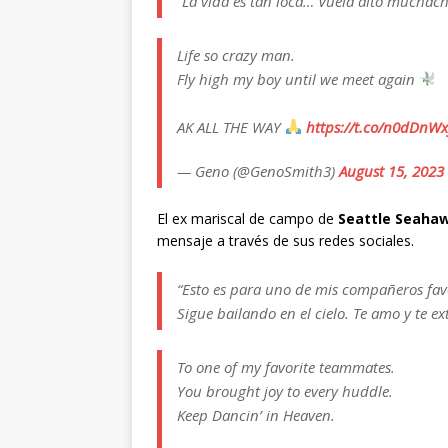
“La vida es tan loca… Vuela alto muchach
Life so crazy man.
Fly high my boy until we meet again
AK ALL THE WAY
https://t.co/n0dDnWx
— Geno (@GenoSmith3)
August 15, 2023
El ex mariscal de campo de
Seattle Seahaw
mensaje a través de sus redes sociales.
“Esto es para uno de mis compañeros favo
Sigue bailando en el cielo. Te amo y te e
To one of my favorite teammates.
You brought joy to every huddle.
Keep Dancin’ in Heaven.