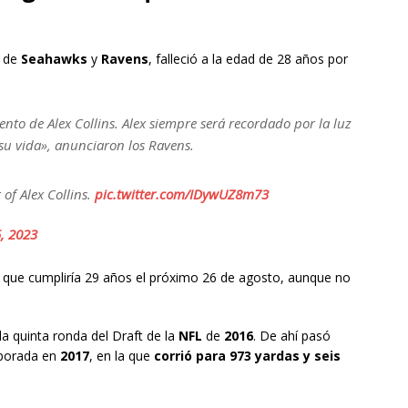
r de
Seahawks
y
Ravens
, falleció a la edad de 28 años por
nto de Alex Collins. Alex siempre será recordado por la luz
 su vida», anunciaron los Ravens.
of Alex Collins.
pic.twitter.com/IDywUZ8m73
, 2023
 que cumpliría 29 años el próximo 26 de agosto, aunque no
la quinta ronda del Draft de la
NFL
de
2016
. De ahí pasó
mporada en
2017
, en la que
corrió para 973 yardas y seis