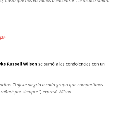
o, hasta que nos volvamos a encontrar”, le dedicó Smith.
jzF
ks Russell Wilson
se sumó a las condolencias con un
ritos. Trajiste alegría a cada grupo que compartimos.
xtrañaré por siempre “, expresó Wilson.