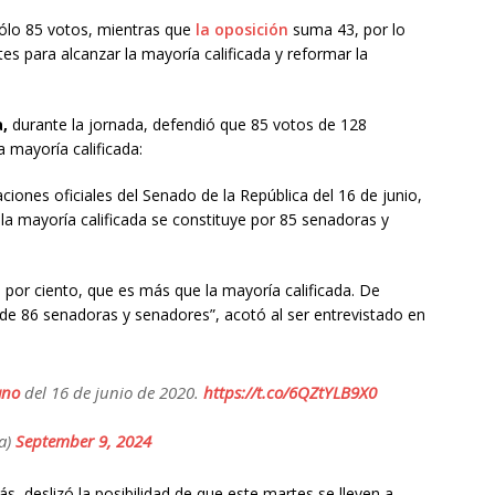
ólo 85 votos, mientras que
la oposición
suma 43, por lo
ntes para alcanzar la mayoría calificada y reformar la
,
durante la jornada, defendió que 85 votos de 128
 mayoría calificada:
ones oficiales del Senado de la República del 16 de junio,
la mayoría calificada se constituye por 85 senadoras y
8 por ciento, que es más que la mayoría calificada. De
e 86 senadoras y senadores”, acotó al ser entrevistado en
ano
del 16 de junio de 2020.
https://t.co/6QZtYLB9X0
a)
September 9, 2024
s, deslizó la posibilidad de que este martes se lleven a