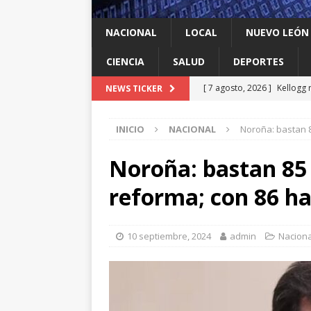
NACIONAL
LOCAL
NUEVO LEÓN
CIENCIA
SALUD
DEPORTES
[ 7 agosto, 2026 ]
Kellogg 
NEWS TICKER
[ 7 agosto, 2026 ]
Ya cantó
INICIO
NACIONAL
Noroña: bastan 
[ 7 agosto, 2026 ]
Multan a
infantil contra el gigante d
Noroña: bastan 85
[ 7 agosto, 2026 ]
NL enfre
reforma; con 86 ha
recomendación de la OMS
[ 7 agosto, 2026 ]
Trump vu
10 septiembre, 2024
admin
Naciona
INTERNACIONAL