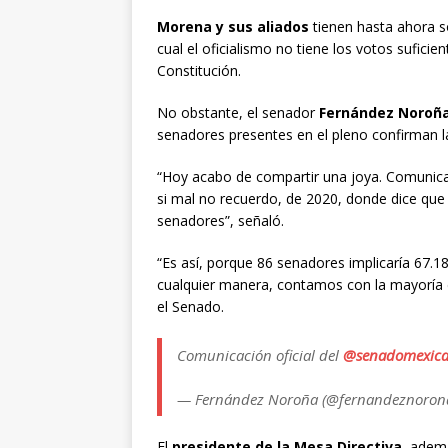
Morena y sus aliados
tienen hasta ahora s
cual el oficialismo no tiene los votos suficie
Constitución.
No obstante, el senador
Fernández Noroña
senadores presentes en el pleno confirman la
“Hoy acabo de compartir una joya. Comunicaci
si mal no recuerdo, de 2020, donde dice que 
senadores”, señaló.
“Es así, porque 86 senadores implicaría 67.1
cualquier manera, contamos con la mayoría d
el Senado.
Comunicación oficial del
@senadomexic
— Fernández Noroña (@fernandeznoron
El
presidente de la Mesa Directiva
, ademá