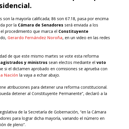
sidencial.
s son la mayoría calificada; 86 son 67.18, pasa por encima
ada por la
Cámara de Senadores
será enviada a los
 el procedimiento que marca el
Constituyente
nado,
Gerardo Fernández Noroña
, en un video en las redes
bilidad de que este mismo martes se vote esta reforma
agistrados y ministros
sean electos mediante el
voto
que si el dictamen aprobado en comisiones se aprueba con
la Nación
la vaya a echar abajo.
iene atribuciones para detener una reforma constitucional.
 pueda detener al Constituyente Permanente”, declaró a la
gislativa de la Secretaría de Gobernación, “en la Cámara
adores para lograr dicha mayoría, variando el número en
ión de pleno”.