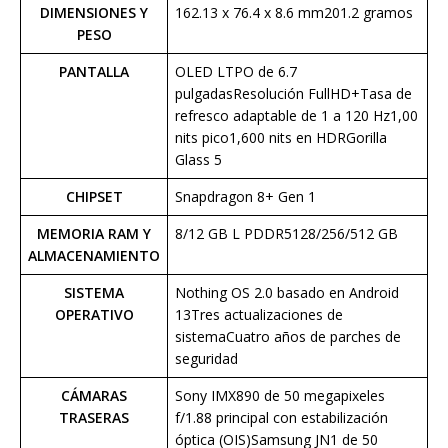
DIMENSIONES Y
162.13 x 76.4 x 8.6 mm201.2 gramos
PESO
PANTALLA
OLED LTPO de 6.7
pulgadasResolución FullHD+Tasa de
refresco adaptable de 1 a 120 Hz1,00
nits pico1,600 nits en HDRGorilla
Glass 5
CHIPSET
Snapdragon 8+ Gen 1
MEMORIA RAM Y
8/12 GB L PDDR5128/256/512 GB
ALMACENAMIENTO
SISTEMA
Nothing OS 2.0 basado en Android
OPERATIVO
13Tres actualizaciones de
sistemaCuatro años de parches de
seguridad
CÁMARAS
Sony IMX890 de 50 megapixeles
TRASERAS
f/1.88 principal con estabilización
óptica (OIS)Samsung JN1 de 50