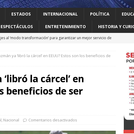
ESTADOS
INTERNACIONAL
POLÍTICA
EDUC
ESPECTÁCULOS
ENTRETENIMIENTO
HISTORIA Y CURI
jes al ‘modo transformación’ para garantizar un mejor servicio de
zmán ya ‘libró la cárcel’ en EEUU? Estos son los beneficios de
 el gallo
HISTORIA Y CURIOSIDADES
ilia Canturosas consolida a Nuevo Laredo como referente de
libró la cárcel’ en
pas
ESTADOS
s beneficios de ser
 no le importan las personas vulnerables: Waldo
LOCAL
o realiza obras que generan progreso
LOCAL
l
,
Nacional
Comentarios desactivados