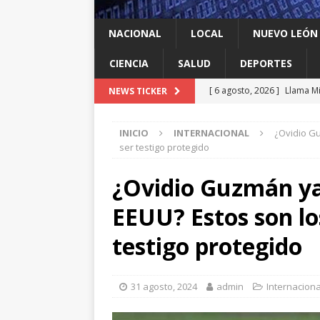
NACIONAL
LOCAL
NUEVO LEÓN
CIENCIA
SALUD
DEPORTES
[ 6 agosto, 2026 ]
Llama Mi
NEWS TICKER
agua
LOCAL
INICIO
INTERNACIONAL
¿Ovidio Gu
[ 6 agosto, 2026 ]
Ya cantó
ser testigo protegido
[ 6 agosto, 2026 ]
Carmen L
¿Ovidio Guzmán ya ‘
energía limpia en Tamauli
EEUU? Estos son lo
[ 6 agosto, 2026 ]
A Estado
[ 6 agosto, 2026 ]
Escobed
testigo protegido
31 agosto, 2024
admin
Internaciona