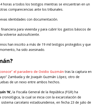
24 horas a todos los testigos mientras se encuentran en un
 otras comparecencias ante los tribunales.
nuevas identidades con documentación.
a financiera para vivienda y para cubrir los gastos básicos de
da volverse autosuficiente.
enos han inscrito a más de 19 mil testigos protegidos y que
l momento, ha sido asesinado.
zmán?
conoce” el paradero de Ovidio Guzmán
tras la captura en
l Mayo” Zambada y de Joaquín Guzmán López, otro de
uebas de un nexo entre ambos hechos.
uín ‘N’,
la Fiscalía General de la República (FGR) ha
cronológica, la cual se inicia con la excarcelación de
el sistema carcelario estadounidense, en fecha 23 de julio de