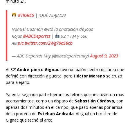
minuto 21.
#TIGRES
| ¡QUÉ ATAJADA!
Nahuel Guzmán evitó la anotación de Joao
Rojas.
#ABCDeportes
|
92.1 FM y 660
AM
pic.twitter.com/2Wg79aS8cb
— ABC Deportes Mty (@abcdeportesmty)
August 9, 2023
Al 32’
André-pierre Gignac
tuvo un balón dentro del área que
definió con dirección a puerta, pero
Héctor Moreno
se cruzó
para alejarlo.
Ya en la segunda parte fueron los felinos quienes tuvieron más
acercamientos, como un disparo de
Sebastián Córdova
, con
apenas dos minutos en el campo, que pasó apenas por arriba
de la portería de
Esteban Andrada
. Al igual un tiro libre de
Gignac que techó el arco.