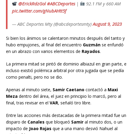
@ErickRdzGol
#ABCDeportes
|
92.1 FM y 660 AM
pic.twitter.com/gNubAHtt5f
— ABC Deportes Mty (@abcdeportesmty)
August 9, 2023
Si bien los ánimos se calentaron minutos después del tanto y
hubo empujones, al final del encuentro
Guzmán
se enfundó
en un abrazo con varios elementos de
Rayados
.
La primera mitad se pintó de dominio albiazul en gran parte, e
incluso existió polémica arbitral por otra jugada que se pedía
como penalti, pero no se dio.
Apenas al minuto siete,
Samir Caetano
contactó a
Maxi
Meza
dentro del área, el juez en principio lo marcó, pero al
final, tras revisar en el
VAR
, señaló tiro libre.
Entre las acciones más destacadas de la primera mitad fue un
disparo de
Canales
que bloqueó
Samir
al minuto dos, o un
impacto de
Joao Rojas
que a una mano desvió Nahuel al