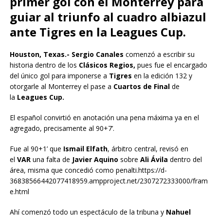
primer gol con el Monterrey para
guiar al triunfo al cuadro albiazul
ante Tigres en la Leagues Cup.
Houston, Texas.- Sergio Canales
comenzó a escribir su
historia dentro de los
Clásicos Regios,
pues fue el encargado
del único gol para imponerse a
Tigres
en la edición 132 y
otorgarle al Monterrey el pase a
Cuartos de Final
de
la
Leagues Cup.
El español convirtió en anotación una pena máxima ya en el
agregado, precisamente al 90+7’.
Fue al 90+1’ que
Ismail Elfath
, árbitro central, revisó en
el
VAR
una falta de
Javier Aquino
sobre
Ali Ávila
dentro del
área, misma que concedió como penalti.https://d-
36838566442077418959.ampproject.net/2307272333000/fram
e.html
Ahí comenzó todo un espectáculo de la tribuna y
Nahuel