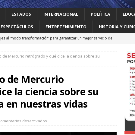
ESTADOS
INTERNACIONAL
POLÍTICA
EDUC
ESPECTÁCULOS
ENTRETENIMIENTO
HISTORIA Y CURI
jes al ‘modo transformación’ para garantizar un mejor servicio de
de Mercurio retrógrado y qué dice la ciencia sobre su
 el gallo
HISTORIA Y CURIOSIDADES
ilia Canturosas consolida a Nuevo Laredo como referente de
o de Mercurio
pas
ESTADOS
ce la ciencia sobre su
 no le importan las personas vulnerables: Waldo
LOCAL
o realiza obras que generan progreso
LOCAL
a en nuestras vidas
omentarios desactivados