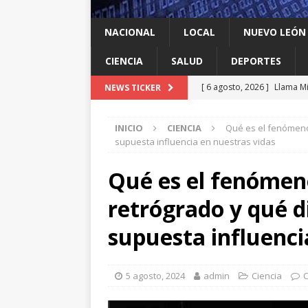
NACIONAL
LOCAL
NUEVO LEÓN
CIENCIA
SALUD
DEPORTES
[ 6 agosto, 2026 ]
Llama Mi
NEWS TICKER
agua
LOCAL
INICIO
CIENCIA
Qué es el fenómeno 
[ 6 agosto, 2026 ]
Ya cantó
supuesta influencia en nuestras vidas
[ 6 agosto, 2026 ]
Carmen L
Qué es el fenómen
energía limpia en Tamauli
retrógrado y qué di
[ 6 agosto, 2026 ]
A Estado
[ 6 agosto, 2026 ]
Escobed
supuesta influenci
5 agosto, 2024
admin
Ciencia
C