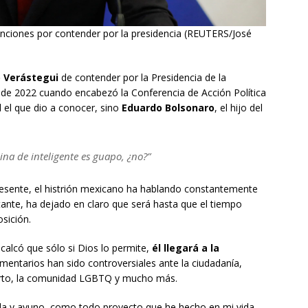
enciones por contender por la presidencia (REUTERS/José
 Verástegui
de contender por la Presidencia de la
 de 2022 cuando encabezó la Conferencia de Acción Política
 el que dio a conocer, sino
Eduardo Bolsonaro
, el hijo del
ina de inteligente es guapo, ¿no?”
resente, el histrión mexicano ha hablando constantemente
tante, ha dejado en claro que será hasta que el tiempo
sición.
recalcó que sólo si Dios lo permite,
él llegará a la
mentarios han sido controversiales ante la ciudadanía,
borto, la comunidad LGBTQ y mucho más.
a y ayuno, como todo proyecto que he hecho en mi vida,