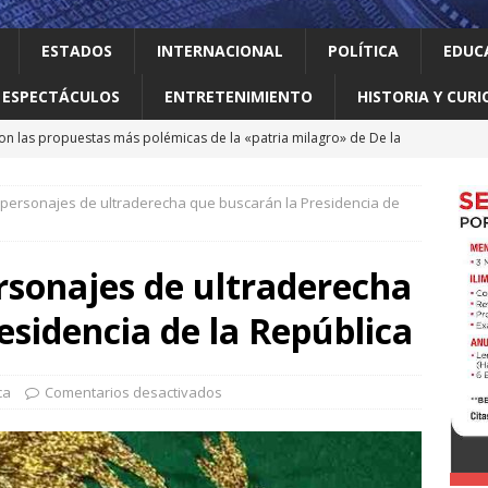
ESTADOS
INTERNACIONAL
POLÍTICA
EDUC
ESPECTÁCULOS
ENTRETENIMIENTO
HISTORIA Y CURI
 Perú restablecen relaciones tras crisis diplomática
 personajes de ultraderecha que buscarán la Presidencia de
an empacadora de chiles jalapeños en Nuevo León por brote de
rsonajes de ultraderecha
 vale la pena leer
ALBERTO BOARDMAN
esidencia de la República
 en Guadalupe Consejo Municipal de Participación de la Mujer
ca
Comentarios desactivados
on las propuestas más polémicas de la «patria milagro» de De la
os tendrá como presidente de Colombia
INTERNACIONAL