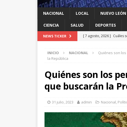
NACIONAL
LOCAL
NUEVO LEÓN
CIENCIA
SALUD
DEPORTES
[ 7 agosto, 2026 ]
México y
NEWS TICKER
INTERNACIONAL
INICIO
NACIONAL
Quiénes son los
[ 7 agosto, 2026 ]
Investig
la República
salmonella
LOCAL
Quiénes son los pe
[ 7 agosto, 2026 ]
Algo que
que buscarán la Pr
[ 7 agosto, 2026 ]
Instalan
LOCAL
31 julio, 2023
admin
Nacional
,
Políti
[ 7 agosto, 2026 ]
Cuáles s
Espriella y qué contrapes