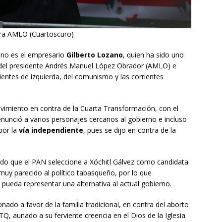
tra AMLO (Cuartoscuro)
ano es el empresario
Gilberto Lozano
, quien ha sido uno
ón del presidente Andrés Manuel López Obrador (AMLO) e
ientes de izquierda, del comunismo y las corrientes
vimiento en contra de la Cuarta Transformación, con el
enunció a varios personajes cercanos al gobierno e incluso
por la
vía independiente
, pues se dijo en contra de la
do que el PAN seleccione a Xóchitl Gálvez como candidata
l muy parecido al político tabasqueño, por lo que
pueda representar una alternativa al actual gobierno.
onado a favor de la familia tradicional, en contra del aborto
, aunado a su ferviente creencia en el Dios de la Iglesia