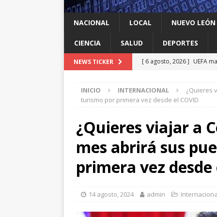
NACIONAL
LOCAL
NUEVO LEÓN
CIENCIA
SALUD
DEPORTES
[ 6 agosto, 2026 ]
UEFA man
NEWS TICKER
DEPORTES
INICIO
INTERNACIONAL
¿Quieres v
[ 6 agosto, 2026 ]
Defensa 
turismo por primera vez desde el COVID
Michoacán
ESTADOS
¿Quieres viajar a 
[ 6 agosto, 2026 ]
La ONU a
mes abrirá sus pue
2026: qué países los agota
[ 6 agosto, 2026 ]
Ken Sala
primera vez desde
acuerdo regional
INTER
[ 6 agosto, 2026 ]
Llama W
14 agosto, 2024
admin
Internaciona