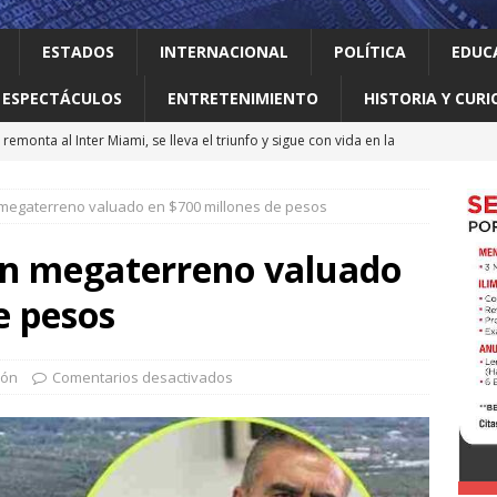
ESTADOS
INTERNACIONAL
POLÍTICA
EDUC
ESPECTÁCULOS
ENTRETENIMIENTO
HISTORIA Y CURI
remonta al Inter Miami, se lleva el triunfo y sigue con vida en la
 megaterreno valuado en $700 millones de pesos
 el gallo
HISTORIA Y CURIOSIDADES
jes activar el ‘modo sí’ para que llegue la transformación a Nuevo
un megaterreno valuado
e pesos
ma vidas 4T al sur de Nuevo León: Waldo
LOCAL
erró como líder del medallero con 407 preseas
DEPORTES
eón
Comentarios desactivados