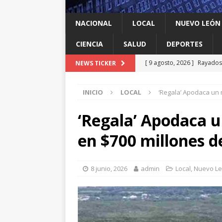
NACIONAL
LOCAL
NUEVO LEÓN
CIENCIA
SALUD
DEPORTES
[ 9 agosto, 2026 ]
Rayados 
NEWS TICKER
Leagues Cup
DEPORTES
INICIO
LOCAL
‘Regala’ Apodaca un
[ 9 agosto, 2026 ]
Ya cantó
[ 9 agosto, 2026 ]
Llama Mi
‘Regala’ Apodaca 
León
LOCAL
en $700 millones d
[ 9 agosto, 2026 ]
Transfor
[ 9 agosto, 2026 ]
México c
8 junio, 2026
admin
Local
,
Nuevo L