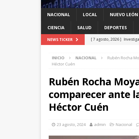
NACIONAL
LOCAL
NUEVO LEÓN
CIENCIA
SALUD
DEPORTES
[ 7 agosto, 2026 ]
Investig
NEWS TICKER
salmonella
LOCAL
INICIO
NACIONAL
Rubén Rocha Moy
[ 7 agosto, 2026 ]
Algo que
Héctor Cuén
[ 7 agosto, 2026 ]
De la Es
Rubén Rocha Moya,
de Colombia
INTERNAC
comparecer ante la
[ 7 agosto, 2026 ]
Cuál es 
papel juega en la crisis mi
Héctor Cuén
[ 7 agosto, 2026 ]
México y
INTERNACIONAL
23 agosto, 2024
admin
Nacional