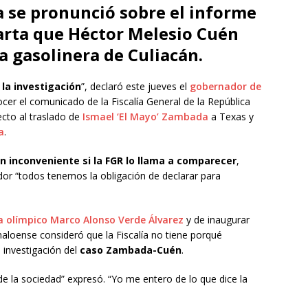
a se pronunció sobre el informe
carta que Héctor Melesio Cuén
a gasolinera de Culiacán.
 la investigación
”, declaró este jueves el
gobernador de
ocer el comunicado de la Fiscalía General de la República
ecto al traslado de
Ismael ‘El Mayo’ Zambada
a Texas y
a
.
n inconveniente si la FGR lo llama a comparecer
,
or “todos tenemos la obligación de declarar para
a olímpico Marco Alonso Verde Álvarez
y de inaugurar
aloense consideró que la Fiscalía no tiene porqué
 investigación del
caso Zambada-Cuén
.
de la sociedad” expresó. “Yo me entero de lo que dice la