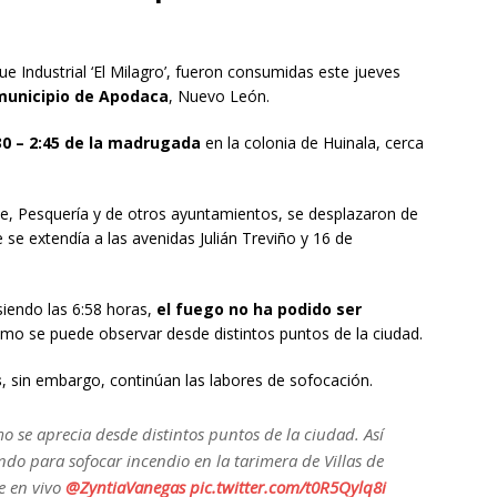
e Industrial ‘El Milagro’, fueron consumidas este jueves
 municipio de Apodaca
, Nuevo León.
:30 – 2:45 de la madrugada
en la colonia de Huinala, cerca
 Pesquería y de otros ayuntamientos, se desplazaron de
e se extendía a las avenidas Julián Treviño y 16 de
siendo las 6:58 horas,
el fuego no ha podido ser
mo se puede observar desde distintos puntos de la ciudad.
s
, sin embargo, continúan las labores de sofocación.
 se aprecia desde distintos puntos de la ciudad. Así
do para sofocar incendio en la tarimera de Villas de
e en vivo
@ZyntiaVanegas
pic.twitter.com/t0R5Qylq8i