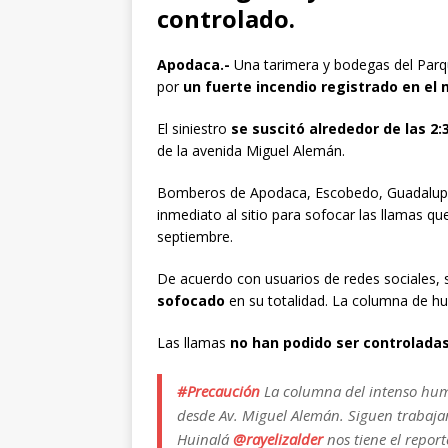
controlado.
Apodaca.-
Una tarimera y bodegas del Parqu
por
un fuerte incendio registrado en el
El siniestro
se suscitó alrededor de las 2
de la avenida Miguel Alemán.
Bomberos de Apodaca, Escobedo, Guadalupe,
inmediato al sitio para sofocar las llamas qu
septiembre.
De acuerdo con usuarios de redes sociales, 
sofocado
en su totalidad. La columna de hu
Las llamas
no han podido ser controlada
#Precaución
La columna del intenso humo
desde Av. Miguel Alemán. Siguen trabajan
Huinalá
@rayelizalder
nos tiene el report