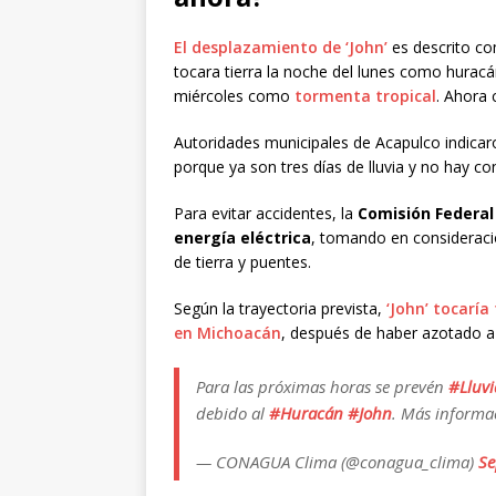
El desplazamiento de ‘John’
es descrito co
tocara tierra la noche del lunes como huracán
miércoles como
tormenta tropical
. Ahora
Autoridades municipales de Acapulco indicaro
porque ya son tres días de lluvia y no hay co
Para evitar accidentes, la
Comisión Federal 
energía eléctrica
, tomando en consideraci
de tierra y puentes.
Según la trayectoria prevista,
‘John’ tocaría
en Michoacán
, después de haber azotado a
Para las próximas horas se prevén
#Lluvi
debido al
#Huracán
#John
. Más informa
— CONAGUA Clima (@conagua_clima)
Se