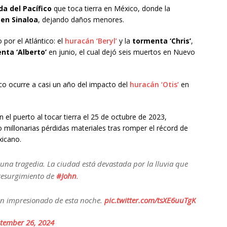
a del Pacífico
que toca tierra en México, donde la
 en Sinaloa
, dejando daños menores.
 por el Atlántico: el
huracán ‘Beryl’
y la
tormenta ‘Chris’
,
nta ‘Alberto’
en junio, el cual dejó seis muertos en Nuevo
co ocurre a casi un año del impacto del
huracán ‘Otis’
en
 el puerto al tocar tierra el 25 de octubre de 2023,
 millonarias pérdidas materiales tras romper el récord de
xicano.
una tragedia. La ciudad está devastada por la lluvia que
 resurgimiento de
#John
.
an impresionado de esta noche.
pic.twitter.com/tsXE6uuTgK
tember 26, 2024