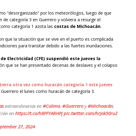
mo “desorganizado” por los meteorólogos, luego de que
 de categoría 3 en Guerrero y volviera a resurgir el
 como categoría 1 azota las
costas de Michoacán
.
n que la situación que se vive en el puerto es complicada
ndiciones para transitar debido a las fuertes inundaciones.
de Electricidad (CFE) suspendió este jueves la
ón que se han presentado decenas de deslaves y el colapso
 tierra otra vez como huracán categoría 1 este jueves
 Guerrero el lunes como huracán de categoría 3.
as
extraordinarias en
#Colima
,
#Guerrero
y
#Michoacán
,
ción en
https://t.co/h8PFYARHPj
pic.twitter.com/hrJok50ruZ
ptember 27, 2024