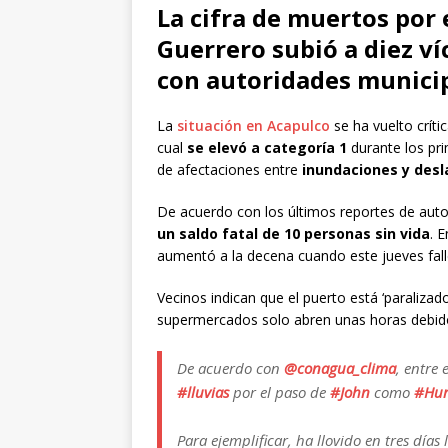
La cifra de muertos por 
Guerrero subió a diez ví
con autoridades municip
La
situación en Acapulco
se ha vuelto críti
cual
se elevó a categoría 1
durante los pr
de afectaciones entre
inundaciones y desl
De acuerdo con los últimos reportes de aut
un saldo fatal de 10 personas sin vida
. 
aumentó a la decena cuando este jueves fal
Vecinos indican que el puerto está ‘paralizado
supermercados solo abren unas horas debido 
De acuerdo con
@conagua_clima
, entre
#lluvias
por el paso de
#John
como
#Hur
Para ejemplificar, ha llovido en tres días