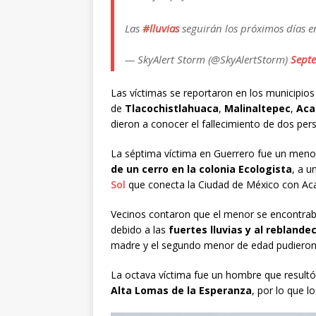
Las
#lluvias
seguirán los próximos días 
— SkyAlert Storm (@SkyAlertStorm)
Sept
Las víctimas se reportaron en los municipios
de
Tlacochistlahuaca
,
Malinaltepec
,
Aca
dieron a conocer el fallecimiento de dos p
La séptima víctima en Guerrero fue un meno
de un cerro en la colonia Ecologista
, a u
Sol
que conecta la Ciudad de México con Ac
Vecinos contaron que el menor se encontrab
debido a las
fuertes lluvias y al reblande
madre y el segundo menor de edad pudieron s
La octava víctima fue un hombre que resultó
Alta Lomas de la Esperanza
, por lo que l