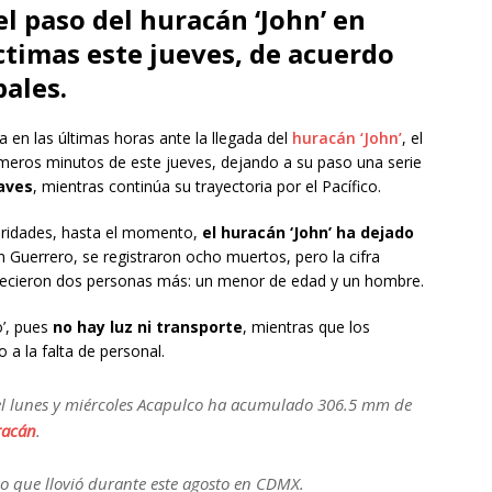
el paso del huracán ‘John’ en
ctimas este jueves, de acuerdo
ales.
ca en las últimas horas ante la llegada del
huracán ‘John’
, el
imeros minutos de este jueves, dejando a su paso una serie
aves
, mientras continúa su trayectoria por el Pacífico.
oridades, hasta el momento,
el huracán ‘John’ ha dejado
En Guerrero, se registraron ocho muertos, pero la cifra
lecieron dos personas más: un menor de edad y un hombre.
’, pues
no hay luz ni transporte
, mientras que los
a la falta de personal.
 el lunes y miércoles Acapulco ha acumulado 306.5 mm de
acán
.
 lo que llovió durante este agosto en CDMX.