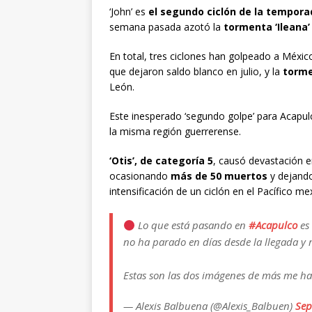
‘John’ es
el segundo ciclón de la temporad
semana pasada azotó la
tormenta ‘Ileana’
En total, tres ciclones han golpeado a México
que dejaron saldo blanco en julio, y la
torme
León.
Este inesperado ‘segundo golpe’ para Acapul
la misma región guerrerense.
‘Otis’, de categoría 5
, causó devastación en
ocasionando
más de 50 muertos
y dejando
intensificación de un ciclón en el Pacífico me
Lo que está pasando en
#Acapulco
es 
no ha parado en días desde la llegada y
Estas son las dos imágenes de más me h
— Alexis Balbuena (@Alexis_Balbuen)
Sep