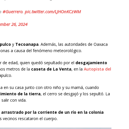
en
#Guerrero
.
pic.twitter.com/LJHOnKCzWM
ember 26, 2024
pulco
y
Tecoanapa
. Además, las autoridades de Oaxaca
ersonas a causa del fenómeno meteorológico.
r de edad, quien quedó sepultado por el
desgajamiento
nos metros de la
caseta de La Venta
, en la
Autopista del
apulco.
a en su casa junto con otro niño y su mamá, cuando
cimiento de la tierra
, el cerro se desgajó y los sepultó. La
alir con vida.
arrastrado por la corriente de un río en la colonia
os vecinos rescataron el cuerpo.