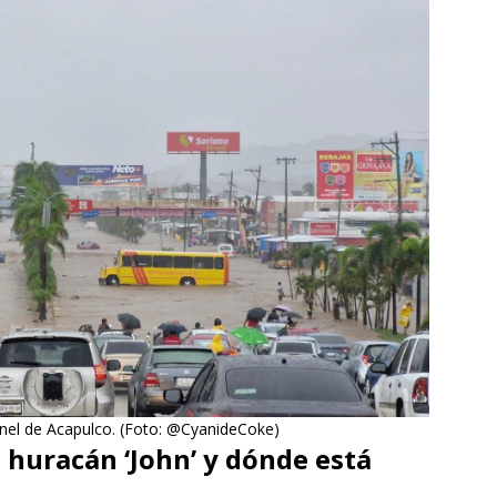
únel de Acapulco. (Foto: @CyanideCoke)
l huracán ‘John’ y dónde está