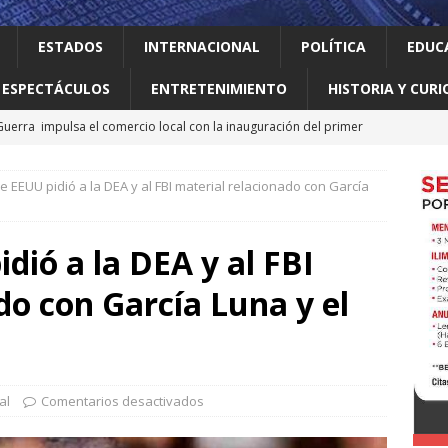
ESTADOS
INTERNACIONAL
POLÍTICA
EDUC
ESPECTÁCULOS
ENTRETENIMIENTO
HISTORIA Y CURI
uerra impulsa el comercio local con la inauguración del primer
CAL
 EEUU pidió a la DEA y al FBI material relacionado con García
o realiza obras que generan progreso
LOCAL
jes al ‘modo transformación’ para garantizar un mejor servicio de
dió a la DEA y al FBI
do con García Luna y el
zar ve incierto el futuro del T-MEC; confía en que sobreviva un
NACIONAL
a baúl
LOCAL
al
Comentarios desactivados