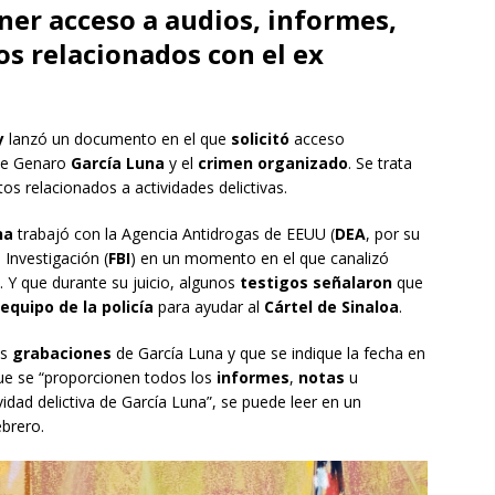
ner acceso a audios, informes,
s relacionados con el ex
y
lanzó un documento en el que
solicitó
acceso
le Genaro
García Luna
y el
crimen organizado
. Se trata
s relacionados a actividades delictivas.
na
trabajó con la Agencia Antidrogas de EEUU (
DEA
, por su
 Investigación (
FBI
) en un momento en el que canalizó
. Y que durante su juicio, algunos
testigos señalaron
que
equipo de la policía
para ayudar al
Cártel de Sinaloa
.
as
grabaciones
de García Luna y que se indique la fecha en
ue se “proporcionen todos los
informes
,
notas
u
vidad delictiva de García Luna”, se puede leer en un
brero.