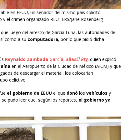
able en EEUU, un senador del mismo país solicitó
no y el crimen organizado REUTERS/Jane Rosenberg
que luego del arresto de García Luna, las autoridades de
sí como a su
computadora
, por lo que pidió dicha
sús
Reynaldo Zambada
García, alias
El Rey
, quien explicó
caína
en el Aeropuerto de la Ciudad de México (AICM) y que
gados de descargar el material, los colocarían
upo delictivo.
fue
el gobierno de EEUU
el que
donó
los
vehículos
y
o se pudo leer que, según los reportes,
el gobierno ya