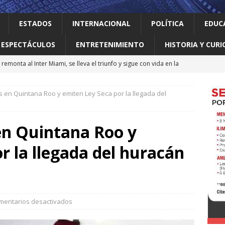
ESTADOS
INTERNACIONAL
POLÍTICA
EDUC
ESPECTÁCULOS
ENTRETENIMIENTO
HISTORIA Y CURI
remonta al Inter Miami, se lleva el triunfo y sigue con vida en la
 en Quintana Roo y emiten Ley Seca por la llegada del
 el gallo
HISTORIA Y CURIOSIDADES
jes activar el ‘modo sí’ para que llegue la transformación a Nuevo
en Quintana Roo y
r la llegada del huracán
ma vidas 4T al sur de Nuevo León: Waldo
LOCAL
erró como líder del medallero con 407 preseas
DEPORTES
mentarios desactivados