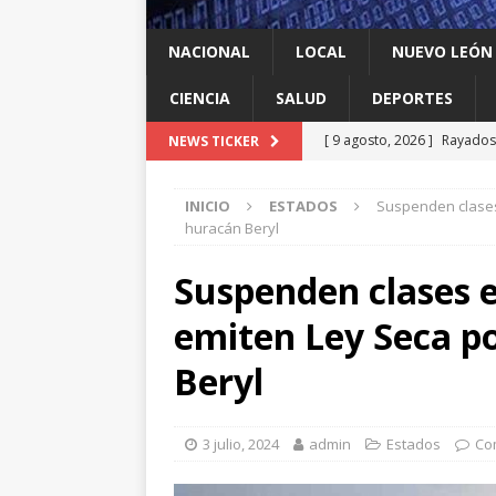
NACIONAL
LOCAL
NUEVO LEÓN
CIENCIA
SALUD
DEPORTES
[ 9 agosto, 2026 ]
Rayados 
NEWS TICKER
Leagues Cup
DEPORTES
INICIO
ESTADOS
Suspenden clases
[ 9 agosto, 2026 ]
Ya cantó
huracán Beryl
[ 9 agosto, 2026 ]
Llama Mi
Suspenden clases 
León
LOCAL
emiten Ley Seca po
[ 9 agosto, 2026 ]
Transfor
[ 9 agosto, 2026 ]
México c
Beryl
3 julio, 2024
admin
Estados
Co