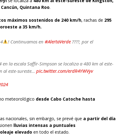
ryl
se localiza a
480 km al este-sureste de Kingston,
e Cancún, Quintana Roo
.
tos máximos sostenidos de 240 km/h
, rachas de
295
oroeste a 35 km/h.
 4
! Continuamos en
#AlertaVerde
????, por el
 en la escala Saffir-Simpson se localiza a 480 km al este-
m al este-sureste…
pic.twitter.com/erdR4YWVyv
 2024
no meteorológico
desde Cabo Catoche hasta
tas nacionales, sin embargo, se prevé que
a partir del día
sionen
lluvias intensas a puntuales
oleaje elevado
en todo el estado.