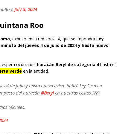
anaRoo)
July 3, 2024
Quintana Roo
zama,
expuso en la red social X, que se impondrá
Ley
r minuto del jueves 4 de julio de 2024 y hasta nuevo
 espera ocurra del
huracán Beryl de categoría 4
hasta el
erta verde
en la entidad.
ves 4 de julio y hasta nuevo aviso, habrá Ley Seca en
 impacto del huracán
#Beryl
en nuestras costas.????
os oficiales.
 2024