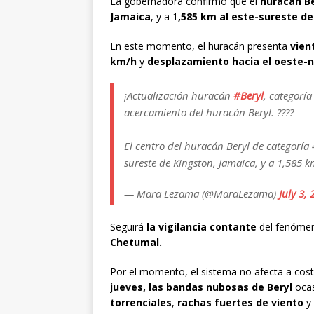
La gobernadora confirmó que el
huracán Be
Jamaica
, y a 1
,585 km al este-sureste d
En este momento, el huracán presenta
vien
km/h
y
desplazamiento hacia el oeste-n
¡Actualización huracán
#Beryl
, categoría
acercamiento del huracán Beryl. ????
El centro del huracán Beryl de categoría 4
sureste de Kingston, Jamaica, y a 1,585 k
— Mara Lezama (@MaraLezama)
July 3,
Seguirá
la vigilancia contante
del fenóme
Chetumal.
Por el momento, el sistema no afecta a cos
jueves, las bandas nubosas de Beryl
oca
torrenciales
,
rachas fuertes de viento
y