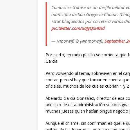
Como si se tratase de un desfile militar e
municipio de San Gregorio Chamic (Chiapa
estar bloqueados por carretera varios día
pic.twitter.com/uaJyQxHkXd
— Niporwifi © (@niporwifi)
September 24
Por cierto, en radio pasillo se comenta que 
García.
Pero volviendo al tema, sobreviven en el car
contar, pero sí hay que tomar en cuenta que
oficiales, muchos de los cuales cubrían 1 y 2 
Abelardo García González, director de esa co
principio de esta administración su consign
muchas juezas quien hacían pingüe negocio 
Aunque el chisme, sin confirmar, es que le q
buitres de las funerarias, pero se sabe que 