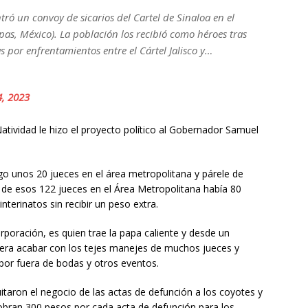
ntró un convoy de sicarios del Cartel de Sinaloa en el
s, México). La población los recibió como héroes tras
s por enfrentamientos entre el Cártel Jalisco y…
, 2023
Natividad le hizo el proyecto político al Gobernador Samuel
go unos 20 jueces en el área metropolitana y párele de
 de esos 122 jueces en el Área Metropolitana había 80
interinatos sin recibir un peso extra.
rporación, es quien trae la papa caliente y desde un
a era acabar con los tejes manejes de muchos jueces y
por fuera de bodas y otros eventos.
uitaron el negocio de las actas de defunción a los coyotes y
cobran 300 pesos por cada acta de defunción para los