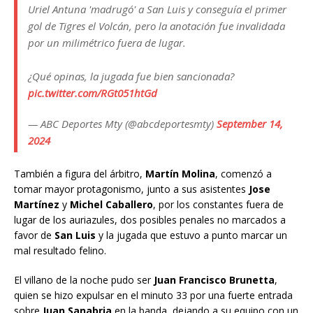
Uriel Antuna 'madrugó' a San Luis y conseguía el primer
gol de Tigres el Volcán, pero la anotación fue invalidada
por un milimétrico fuera de lugar.
¿Qué opinas, la jugada fue bien sancionada?
pic.twitter.com/RGt051htGd
— ABC Deportes Mty (@abcdeportesmty)
September 14,
2024
También a figura del árbitro,
Martín Molina
, comenzó a
tomar mayor protagonismo, junto a sus asistentes
Jose
Martínez
y
Michel Caballero
, por los constantes fuera de
lugar de los auriazules, dos posibles penales no marcados a
favor de
San Luis
y la jugada que estuvo a punto marcar un
mal resultado felino.
El villano de la noche pudo ser
Juan Francisco Brunetta
,
quien se hizo expulsar en el minuto 33 por una fuerte entrada
sobre
Juan Sanabria
en la banda, dejando a su equipo con un