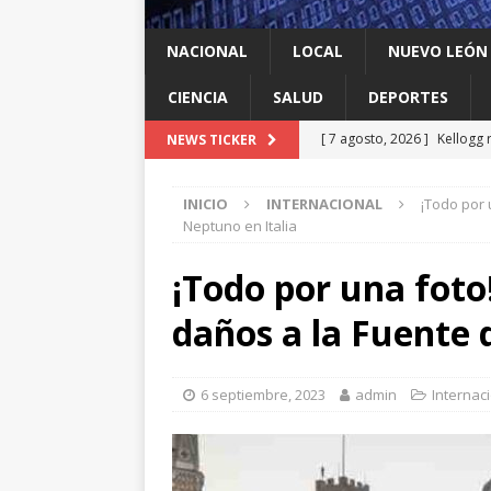
NACIONAL
LOCAL
NUEVO LEÓN
CIENCIA
SALUD
DEPORTES
[ 7 agosto, 2026 ]
Kellogg 
NEWS TICKER
[ 7 agosto, 2026 ]
Ya cantó
INICIO
INTERNACIONAL
¡Todo por 
[ 7 agosto, 2026 ]
Multan a
Neptuno en Italia
infantil contra el gigante d
¡Todo por una foto
[ 7 agosto, 2026 ]
NL enfre
daños a la Fuente 
recomendación de la OMS
[ 7 agosto, 2026 ]
Trump vu
6 septiembre, 2023
admin
Internac
INTERNACIONAL