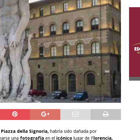
Piazza della Signoria,
habría sido dañada por
marse una
fotografía
en el
icónico
lugar de F
lorencia,