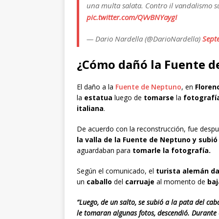
una multa salata. Contro il vandalismo sui
pic.twitter.com/QVvBNYaygI
— Dario Nardella (@DarioNardella)
Sept
¿Cómo dañó la Fuente d
El daño a la
Fuente de Neptuno
, en
Florenc
la
estatua
luego de
tomarse
la
fotografí
italiana
.
De acuerdo con la reconstrucción, fue despu
la valla de la Fuente de Neptuno y subió 
aguardaban para
tomarle la fotografía.
Según el comunicado, el
turista alemán d
un
caballo
del
carruaje
al momento de
baj
“Luego, de un salto, se subió a la pata del cab
le tomaran algunas fotos, descendió. Durante e