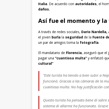
Italia
. De acuerdo con
autoridades
, el ho
daños.
Así fue el momento y la 
A través de redes sociales,
Dario Nardella,
el joven
burla
la
seguridad
de la
Fuente d
un par de amigos toma la
fotografía
.
El mandatario de
Florencia
, aseguró que el 
pagar una
“cuantiosa multa”
y enfatizó que
cultural”
“Este turista ha tenido a bien subir a Ne
funcionó. Gracias a las cámaras de la mu
cuantiosa multa. No hay justificación co
Questo turista ha pensato bene di salire 
sistema di allarme ha funzionato. Grazie