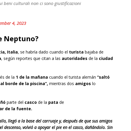
 beni culturali non ci sono giustificazioni
ember 4, 2023
e Neptuno?
ia, Italia
, se habría dado cuando el
turista
bajaba de
a
, según reportes que citan a las
autoridades
de la
ciudad
és de la
1 de la mañana
cuando el turista alemán
“saltó
al borde de la piscina”,
mientras dos
amigos
lo
añó
parte del
casco
de la
pata
de
ar de la fuente.
allo, llegó a la base del carruaje y, después de que sus amigos
l descenso, volvió a apoyar el pie en el casco, dañándolo. Sin