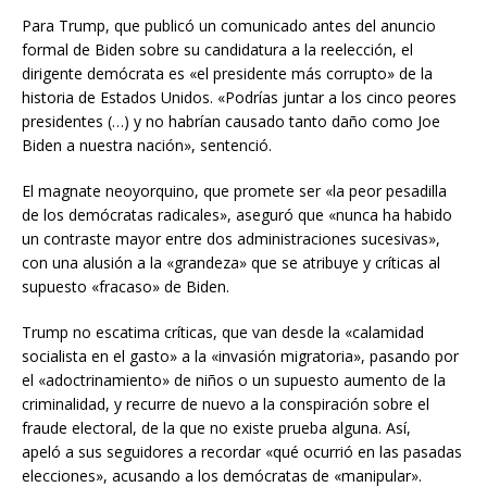
Para Trump, que publicó un comunicado antes del anuncio
formal de Biden sobre su candidatura a la reelección, el
dirigente demócrata es «el presidente más corrupto» de la
historia de Estados Unidos. «Podrías juntar a los cinco peores
presidentes (…) y no habrían causado tanto daño como Joe
Biden a nuestra nación», sentenció.
El magnate neoyorquino, que promete ser «la peor pesadilla
de los demócratas radicales», aseguró que «nunca ha habido
un contraste mayor entre dos administraciones sucesivas»,
con una alusión a la «grandeza» que se atribuye y críticas al
supuesto «fracaso» de Biden.
Trump no escatima críticas, que van desde la «calamidad
socialista en el gasto» a la «invasión migratoria», pasando por
el «adoctrinamiento» de niños o un supuesto aumento de la
criminalidad, y recurre de nuevo a la conspiración sobre el
fraude electoral, de la que no existe prueba alguna. Así,
apeló a sus seguidores a recordar «qué ocurrió en las pasadas
elecciones», acusando a los demócratas de «manipular».