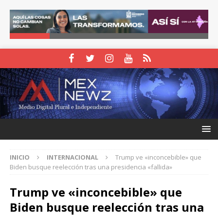
INICIO
INTERNACIONAL
Trump ve «inconcebible» que
Biden busque reelección tras una presidencia «fallida»
Trump ve «inconcebible» que
Biden busque reelección tras una