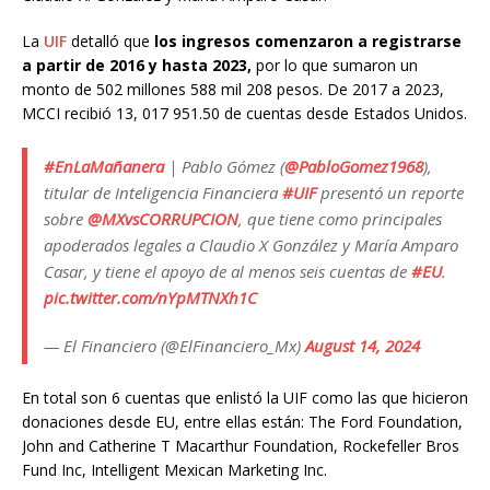
La
UIF
detalló que
los ingresos comenzaron a registrarse
a partir de 2016 y hasta 2023,
por lo que sumaron un
monto de 502 millones 588 mil 208 pesos. De 2017 a 2023,
MCCI recibió 13, 017 951.50 de cuentas desde Estados Unidos.
#EnLaMañanera
| Pablo Gómez (
@PabloGomez1968
),
titular de Inteligencia Financiera
#UIF
presentó un reporte
sobre
@MXvsCORRUPCION
, que tiene como principales
apoderados legales a Claudio X González y María Amparo
Casar, y tiene el apoyo de al menos seis cuentas de
#EU
.
pic.twitter.com/nYpMTNXh1C
— El Financiero (@ElFinanciero_Mx)
August 14, 2024
En total son 6 cuentas que enlistó la UIF como las que hicieron
donaciones desde EU, entre ellas están: The Ford Foundation,
John and Catherine T Macarthur Foundation, Rockefeller Bros
Fund Inc, Intelligent Mexican Marketing Inc.