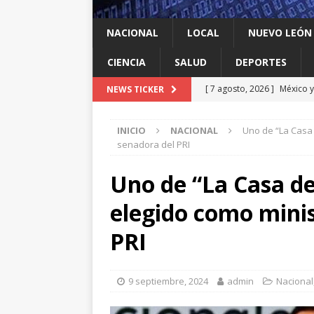
NACIONAL
LOCAL
NUEVO LEÓN
CIENCIA
SALUD
DEPORTES
[ 7 agosto, 2026 ]
México y
NEWS TICKER
INTERNACIONAL
INICIO
NACIONAL
Uno de “La Casa 
[ 7 agosto, 2026 ]
Investig
senadora del PRI
salmonella
LOCAL
Uno de “La Casa de
[ 7 agosto, 2026 ]
Algo que
elegido como minis
[ 7 agosto, 2026 ]
De la Es
de Colombia
INTERNAC
PRI
[ 7 agosto, 2026 ]
Cuáles s
Espriella y qué contrapes
9 septiembre, 2024
admin
Nacional