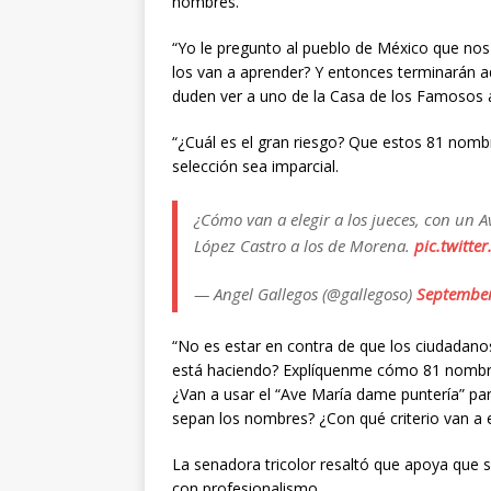
hombres.
“Yo le pregunto al pueblo de México que no
los van a aprender? Y entonces terminarán a
duden ver a uno de la Casa de los Famosos aq
“¿Cuál es el gran riesgo? Que estos 81 nomb
selección sea imparcial.
¿Cómo van a elegir a los jueces, con un 
López Castro a los de Morena.
pic.twitt
— Angel Gallegos (@gallegoso)
September
“No es estar en contra de que los ciudadanos
está haciendo? Explíquenme cómo 81 nombre
¿Van a usar el “Ave María dame puntería” par
sepan los nombres? ¿Con qué criterio van a e
La senadora tricolor resaltó que apoya que s
con profesionalismo.