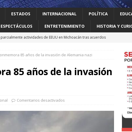
ESTADOS
INTERNACIONAL
POLÍTICA
EDUC
ESPECTÁCULOS
ENTRETENIMIENTO
HISTORIA Y CURI
parcialmente actividades de EEUU en Michoacán tras acuerdos
conmemora 85 años de la invasión de Alemania nazi
 el gallo
HISTORIA Y CURIOSIDADES
n ciudadanos el abandono institucional: Waldo
LOCAL
a 85 años de la invasión
Mijes ‘Modo Transformación’ para que llegue a NL un gobierno
nes desaparecen tras aceptar oferta laboral en Jalisco
ional
Comentarios desactivados