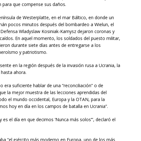
ín para que compense sus daños.
ínsula de Westerplatte, en el mar Báltico, en donde un
emán pocos minutos después del bombardeo a Wielun, el
de Defensa Wladyslaw Kosiniak-Kamysz dejaron coronas y
s caídos. En aquel momento, los soldados del puesto militar,
on durante siete días antes de entregarse a los
heroísmo y patriotismo.
sente en la región después de la invasión rusa a Ucrania, la
 hasta ahora.
o era suficiente hablar de una “reconciliación” o de
que la mejor muestra de las lecciones aprendidas del
todo el mundo occidental, Europa y la OTAN, para la
mos hoy en día en los campos de batalla en Ucrania”.
es el día en que decimos ‘Nunca más solos’”, declaró el
ba “el ejército más moderno en Europa, uno de los más