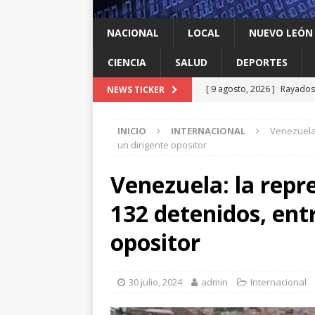
NACIONAL
LOCAL
NUEVO LEÓN
CIENCIA
SALUD
DEPORTES
[ 9 agosto, 2026 ]
Rayados 
NEWS TICKER
Leagues Cup
DEPORTES
INICIO
INTERNACIONAL
Venezuela:
[ 9 agosto, 2026 ]
Ya cantó
un dirigente opositor
[ 9 agosto, 2026 ]
Llama Mi
Venezuela: la repr
León
LOCAL
132 detenidos, entr
[ 9 agosto, 2026 ]
Transfor
[ 9 agosto, 2026 ]
México c
opositor
30 julio, 2024
admin
Internacional