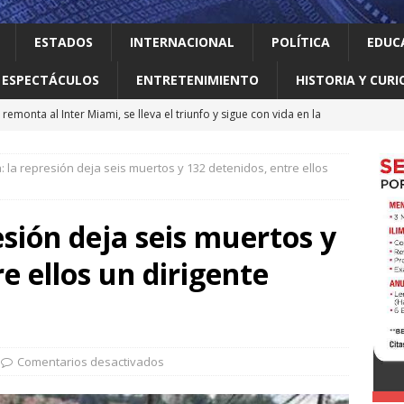
ESTADOS
INTERNACIONAL
POLÍTICA
EDUC
ESPECTÁCULOS
ENTRETENIMIENTO
HISTORIA Y CURI
remonta al Inter Miami, se lleva el triunfo y sigue con vida en la
 la represión deja seis muertos y 132 detenidos, entre ellos
 el gallo
HISTORIA Y CURIOSIDADES
jes activar el ‘modo sí’ para que llegue la transformación a Nuevo
esión deja seis muertos y
e ellos un dirigente
ma vidas 4T al sur de Nuevo León: Waldo
LOCAL
erró como líder del medallero con 407 preseas
DEPORTES
Comentarios desactivados