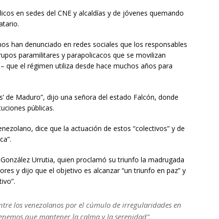
licos en sedes del CNE y alcaldías y de jóvenes quemando
tario.
nos han denunciado en redes sociales que los responsables
rupos paramilitares y parapolicacos que se movilizan
 que el régimen utiliza desde hace muchos años para
os’ de Maduro”, dijo una señora del estado Falcón, donde
uciones públicas.
enezolano, dice que la actuación de estos “colectivos” y de
ica”.
 González Urrutia, quien proclamó su triunfo la madrugada
ores y dijo que el objetivo es alcanzar “un triunfo en paz” y
ivo”.
re los venezolanos por el cúmulo de irregularidades en
tenemos que mantener la calma y la serenidad”.