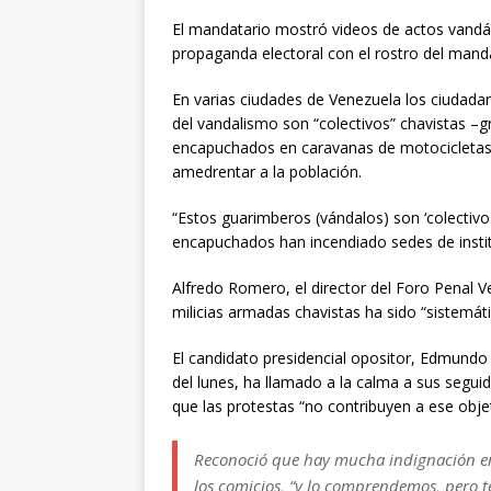
El mandatario mostró videos de actos vandá
propaganda electoral con el rostro del manda
En varias ciudades de Venezuela los ciudada
del vandalismo son “colectivos” chavistas –g
encapuchados en caravanas de motocicletas–
amedrentar a la población.
“Estos guarimberos (vándalos) son ‘colectiv
encapuchados han incendiado sedes de instit
Alfredo Romero, el director del Foro Penal V
milicias armadas chavistas ha sido “sistemát
El candidato presidencial opositor, Edmundo
del lunes, ha llamado a la calma a sus seguid
que las protestas “no contribuyen a ese objet
Reconoció que hay mucha indignación ent
los comicios, “y lo comprendemos, pero 