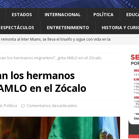
ESTADOS
INTERNACIONAL
POLÍTICA
EDUC
ESPECTÁCULOS
ENTRETENIMIENTO
HISTORIA Y CURI
remonta al Inter Miami, se lleva el triunfo y sigue con vida en la
vivan los hermanos migrantes!”, grita AMLO en el Zócalo
 el gallo
HISTORIA Y CURIOSIDADES
jes activar el ‘modo sí’ para que llegue la transformación a Nuevo
van los hermanos
 AMLO en el Zócalo
ma vidas 4T al sur de Nuevo León: Waldo
LOCAL
erró como líder del medallero con 407 preseas
DEPORTES
l
,
Política
Comentarios desactivados