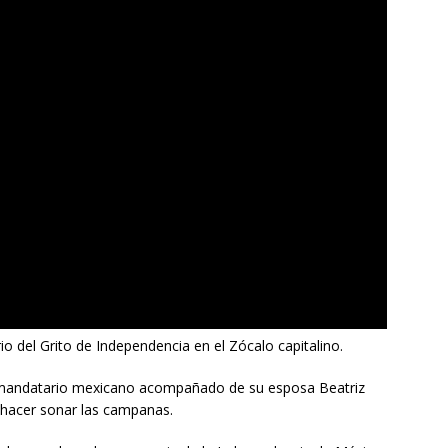
io del Grito de Independencia en el Zócalo capitalino.
el mandatario mexicano acompañado de su esposa Beatriz
a hacer sonar las campanas.