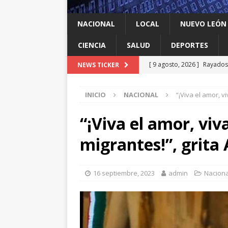
NACIONAL
LOCAL
NUEVO LEÓN
CIENCIA
SALUD
DEPORTES
[ 9 agosto, 2026 ]
Rayados 
NEWS TICKER
Leagues Cup
DEPORTES
INICIO
NACIONAL
“¡Viva el amor, 
[ 9 agosto, 2026 ]
Ya cantó
[ 9 agosto, 2026 ]
Llama Mi
“¡Viva el amor, vi
León
LOCAL
migrantes!”, grita
[ 9 agosto, 2026 ]
Transfor
[ 9 agosto, 2026 ]
México c
16 septiembre, 2023
admin
Naciona