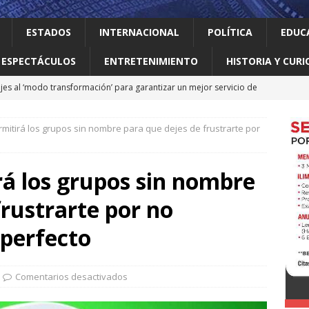
ESTADOS
INTERNACIONAL
POLÍTICA
EDUC
ESPECTÁCULOS
ENTRETENIMIENTO
HISTORIA Y CURI
jes al ‘modo transformación’ para garantizar un mejor servicio de
itirá los grupos sin nombre para que dejes de frustrarte por
 el gallo
HISTORIA Y CURIOSIDADES
ilia Canturosas consolida a Nuevo Laredo como referente de
á los grupos sin nombre
pas
ESTADOS
frustrarte por no
 no le importan las personas vulnerables: Waldo
LOCAL
o realiza obras que generan progreso
LOCAL
 perfecto
Comentarios desactivados