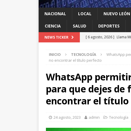
NACIONAL
LOCAL
NUEVO LEÓN
CIENCIA
SALUD
DEPORTES
[ 6 agosto, 2026 ]
Llama Mi
NEWS TICKER
agua
LOCAL
INICIO
TECNOLOGÍA
WhatsApp perm
[ 6 agosto, 2026 ]
Ya cantó
no encontrar el título perfecto
[ 6 agosto, 2026 ]
Carmen L
WhatsApp permitir
energía limpia en Tamauli
para que dejes de 
[ 6 agosto, 2026 ]
A Estado
[ 6 agosto, 2026 ]
Escobed
encontrar el título
24 agosto, 2023
admin
Tecnología