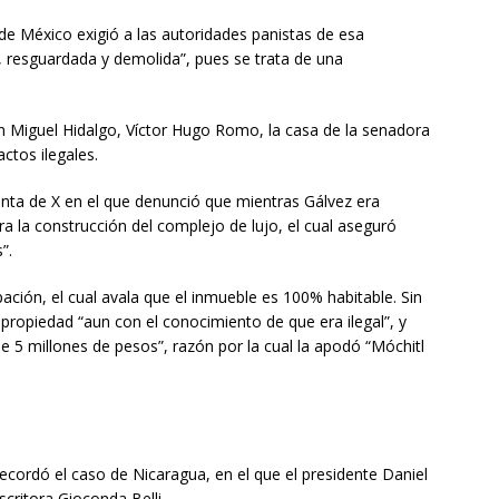
de México exigió a las autoridades panistas de esa
, resguardada y demolida”, pues se trata de una
en Miguel Hidalgo, Víctor Hugo Romo, la casa de la senadora
ctos ilegales.
enta de X en el que denunció que mientras Gálvez era
a la construcción del complejo de lujo, el cual aseguró
”.
ción, el cual avala que el inmueble es 100% habitable. Sin
propiedad “aun con el conocimiento de que era ilegal”, y
 5 millones de pesos”, razón por la cual la apodó “Móchitl
recordó el caso de Nicaragua, en el que el presidente Daniel
scritora Gioconda Belli.