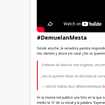
#DemuelanMesta
Desde anoche, la senadora panista respondió
mis clientes y ahora ¡mi casa! ¿No se quieren l
Trataron de destruir mis orígenes, mis em
¿No se quieren llevar mi bicicleta al corr
— Xóchitl Gálvez Ruiz (@XochitlGalvez)
S
En la misma red publicó una foto en la que s
medio la “X” de su inicial y la palabra “Esper