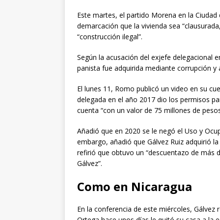
Este martes, el partido Morena en la Ciudad 
demarcación que la vivienda sea “clausurada
“construcción ilegal”.
Según la acusación del exjefe delegacional 
panista fue adquirida mediante corrupción y a
El lunes 11, Romo publicó un video en su cu
delegada en el año 2017 dio los permisos par
cuenta “con un valor de 75 millones de pesos
Añadió que en 2020 se le negó el Uso y Ocupa
embargo, añadió que Gálvez Ruiz adquirió la 
refirió que obtuvo un “descuentazo de más de
Gálvez”.
Como en Nicaragua
En la conferencia de este miércoles, Gálvez 
Ortega hace unos días le quitó su casa a la e