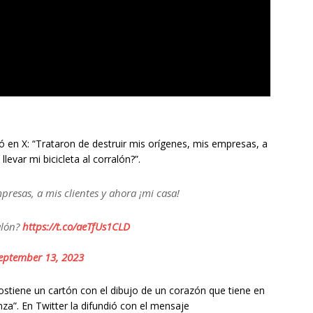
 en X: “Trataron de destruir mis orígenes, mis empresas, a
levar mi bicicleta al corralón?”.
presas, a mis clientes y ahora ¡mi casa!
alón?
https://t.co/aeTfUs1CLD
eptember 13, 2023
ostiene un cartón con el dibujo de un corazón que tiene en
anza”. En Twitter la difundió con el mensaje