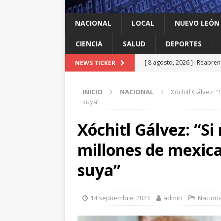
NACIONAL
LOCAL
NUEVO LEÓN
CIENCIA
SALUD
DEPORTES
[ 8 agosto, 2026 ]
Reabren 
NEWS TICKER
de seguridad
ESTADOS
INICIO
NACIONAL
Xóchitl Gálvez: “
[ 8 agosto, 2026 ]
Ya cantó
suya”
[ 8 agosto, 2026 ]
Resiente
Xóchitl Gálvez: “Si
[ 8 agosto, 2026 ]
Impulsa 
millones de mexica
del ‘sí’
LOCAL
[ 8 agosto, 2026 ]
Dos jóve
suya”
ESTADOS
14 septiembre, 2023
admin
Naciona