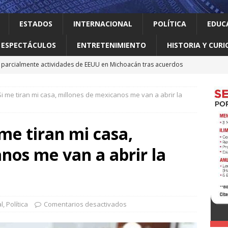
ESTADOS
INTERNACIONAL
POLÍTICA
EDUC
ESPECTÁCULOS
ENTRETENIMIENTO
HISTORIA Y CURI
parcialmente actividades de EEUU en Michoacán tras acuerdos
Si me tiran mi casa, millones de mexicanos me van a abrir la
 el gallo
HISTORIA Y CURIOSIDADES
n ciudadanos el abandono institucional: Waldo
LOCAL
 me tiran mi casa,
Mijes ‘Modo Transformación’ para que llegue a NL un gobierno
nos me van a abrir la
nes desaparecen tras aceptar oferta laboral en Jalisco
l
,
Política
Comentarios desactivados