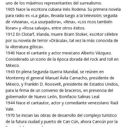
uno de los máximos representantes del surrealismo.
1905 Nace la escritora cubana Inés Rodena. Su primera novela
para radio es «La gata», llevada luego a la televisión; seguida
de «Viviana», «La usurpadora», «Rina», «Los ricos también
lloran» y «Rosa salvaje», entre otros éxitos.
1912 En Clotarf, Irlanda, muere Bram Stoker, escritor célebre
por su novela de terror «Drácula», tal vez la más conocida de
la «literatura gótica».
1940 Nace el cantante y actor mexicano Alberto Vázquez.
Considerado un icono de la época dorada del rock and roll en
México.
1943 En plena Segunda Guerra Mundial, se reúnen en
Monterrey el general Manuel Ávila Camacho, presidente de
México, y Franklin D. Roosvelt, presidente de Estados Unidos,
para la firma de un convenio de braceros, en presencia del
gobernador de Nuevo León, Bonifacio Salinas Leal.
1944 Nace el cantautor, actor y comediante venezolano Raúl
Vale.
1970 Se inician las obras de desarrollo del complejo turístico
de la futura ciudad y puerto de Can Cún, ahora Cancún por la