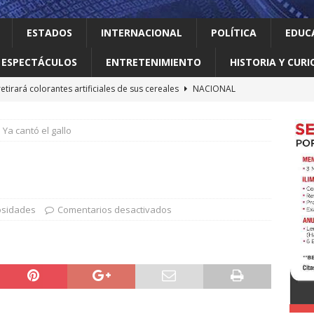
ESTADOS
INTERNACIONAL
POLÍTICA
EDUC
ESPECTÁCULOS
ENTRETENIMIENTO
HISTORIA Y CURI
retirará colorantes artificiales de sus cereales
NACIONAL
 el gallo
HISTORIA Y CURIOSIDADES
Ya cantó el gallo
 Meta con US$567 millones en el mayor fallo sobre seguridad
e las redes sociales
INTERNACIONAL
nte déficit de más de un millón de árboles de acuerdo a
LOCAL
iosidades
Comentarios desactivados
elve a intentar limitar la ciudadanía por nacimiento