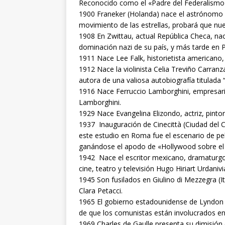
Reconocido como el «Padre del Federalismo
1900 Franeker (Holanda) nace el astrónomo ho
movimiento de las estrellas, probará que nuest
1908 En Zwittau, actual República Checa, na
dominación nazi de su país, y más tarde en P
1911 Nace Lee Falk, historietista american
1912 Nace la violinista Celia Treviño Carranz
autora de una valiosa autobiografía titulada
1916 Nace Ferruccio Lamborghini, empresario
Lamborghini.
1929 Nace Evangelina Elizondo, actriz, pinto
1937 Inauguración de Cinecittà (Ciudad del Ci
este estudio en Roma fue el escenario de p
ganándose el apodo de «Hollywood sobre el 
1942 Nace el escritor mexicano, dramaturgo,
cine, teatro y televisión Hugo Hiriart Urdanivi
1945 Son fusilados en Giulino di Mezzegra (It
Clara Petacci.
1965 El gobierno estadounidense de Lyndon 
de que los comunistas están involucrados en
1969 Charles de Gaulle presenta su dimisión