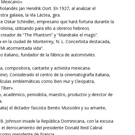
 Mexicano».
landés Jan Hendrik Oort. En 1927, al analizar el
ra galaxia, la Vía Láctea, gira.
ce Oskar Schindler, empresario que hará fortuna durante la
olonia, utilizando para ello a obreros hebreos.
o, creador de “The Phantom” y “Mandrake el mago”.
a en la ciudad de Monterrey, N. L. Concertista destacada,
 “Mi atormentada vida”.
 italiano, fundador de la fábrica de automóviles
ra, compositora, cantante y activista mexicana.
ne). Considerado el centro de la cinematografía italiana,
elículas emblemáticas como Ben-Hur y Cleopatra,
Tíber».
 académico, periodista, maestro, productor y director de
a.
alia) el dictador fascista Benito Mussolini y su amante,
B. Johnson invade la República Dominicana, con la excusa
 el derrocamiento del presidente Donald Reid Cabral.
 como presidente de Francia.