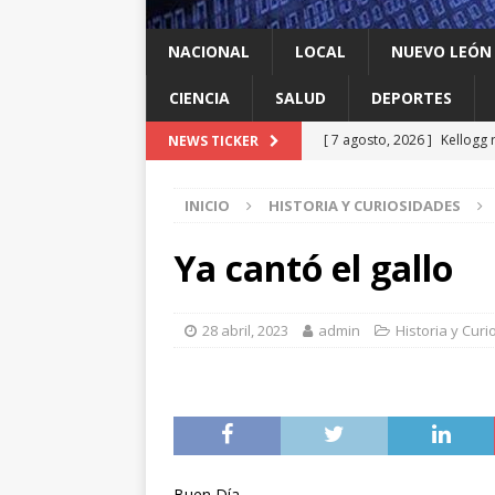
NACIONAL
LOCAL
NUEVO LEÓN
CIENCIA
SALUD
DEPORTES
[ 7 agosto, 2026 ]
Kellogg 
NEWS TICKER
[ 7 agosto, 2026 ]
Ya cantó
INICIO
HISTORIA Y CURIOSIDADES
[ 7 agosto, 2026 ]
Multan a
infantil contra el gigante d
Ya cantó el gallo
[ 7 agosto, 2026 ]
NL enfre
recomendación de la OMS
28 abril, 2023
admin
Historia y Cur
[ 7 agosto, 2026 ]
Trump vu
INTERNACIONAL
Buen Día