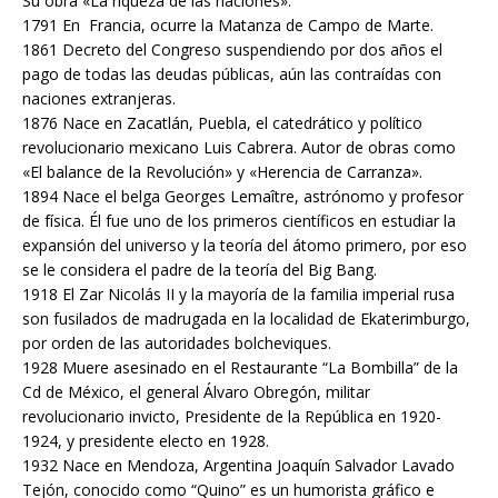
Su obra «La riqueza de las naciones».
1791 En Francia, ocurre la Matanza de Campo de Marte.
1861 Decreto del Congreso suspendiendo por dos años el
pago de todas las deudas públicas, aún las contraídas con
naciones extranjeras.
1876 Nace en Zacatlán, Puebla, el catedrático y político
revolucionario mexicano Luis Cabrera. Autor de obras como
«El balance de la Revolución» y «Herencia de Carranza».
1894 Nace el belga Georges Lemaître, astrónomo y profesor
de física. Él fue uno de los primeros científicos en estudiar la
expansión del universo y la teoría del átomo primero, por eso
se le considera el padre de la teoría del Big Bang.
1918 El Zar Nicolás II y la mayoría de la familia imperial rusa
son fusilados de madrugada en la localidad de Ekaterimburgo,
por orden de las autoridades bolcheviques.
1928 Muere asesinado en el Restaurante “La Bombilla” de la
Cd de México, el general Álvaro Obregón, militar
revolucionario invicto, Presidente de la República en 1920-
1924, y presidente electo en 1928.
1932 Nace en Mendoza, Argentina Joaquín Salvador Lavado
Tejón, conocido como “Quino” es un humorista gráfico e