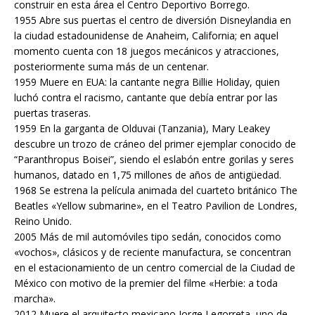
construir en esta área el Centro Deportivo Borrego.
1955 Abre sus puertas el centro de diversión Disneylandia en
la ciudad estadounidense de Anaheim, California; en aquel
momento cuenta con 18 juegos mecánicos y atracciones,
posteriormente suma más de un centenar.
1959 Muere en EUA: la cantante negra Billie Holiday, quien
luchó contra el racismo, cantante que debía entrar por las
puertas traseras.
1959 En la garganta de Olduvai (Tanzania), Mary Leakey
descubre un trozo de cráneo del primer ejemplar conocido de
“Paranthropus Boisei”, siendo el eslabón entre gorilas y seres
humanos, datado en 1,75 millones de años de antigüedad.
1968 Se estrena la película animada del cuarteto británico The
Beatles «Yellow submarine», en el Teatro Pavilion de Londres,
Reino Unido.
2005 Más de mil automóviles tipo sedán, conocidos como
«vochos», clásicos y de reciente manufactura, se concentran
en el estacionamiento de un centro comercial de la Ciudad de
México con motivo de la premier del filme «Herbie: a toda
marcha».
2012 Muere el arquitecto mexicano Jorge Legorreta, uno de