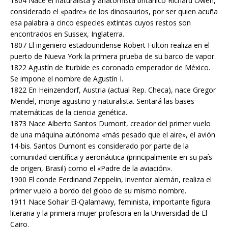
1804 Nace el naturalista y anatomista británico Richard Owen,
considerado el «padre» de los dinosaurios, por ser quien acuña
esa palabra a cinco especies extintas cuyos restos son
encontrados en Sussex, Inglaterra.
1807 El ingeniero estadounidense Robert Fulton realiza en el
puerto de Nueva York la primera prueba de su barco de vapor.
1822 Agustín de Iturbide es coronado emperador de México.
Se impone el nombre de Agustín I.
1822 En Heinzendorf, Austria (actual Rep. Checa), nace Gregor
Mendel, monje agustino y naturalista. Sentará las bases
matemáticas de la ciencia genética.
1873 Nace Alberto Santos Dumont, creador del primer vuelo
de una máquina autónoma «más pesado que el aire», el avión
14-bis. Santos Dumont es considerado por parte de la
comunidad científica y aeronáutica (principalmente en su país
de origen, Brasil) como el «Padre de la aviación».
1900 El conde Ferdinand Zeppelin, inventor alemán, realiza el
primer vuelo a bordo del globo de su mismo nombre.
1911 Nace Sohair El-Qalamawy, feminista, importante figura
literaria y la primera mujer profesora en la Universidad de El
Cairo.