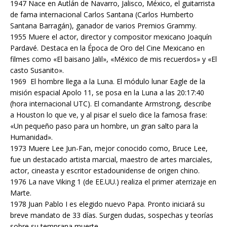
1947 Nace en Autlán de Navarro, Jalisco, México, el guitarrista
de fama internacional Carlos Santana (Carlos Humberto
Santana Barragán), ganador de varios Premios Grammy.
1955 Muere el actor, director y compositor mexicano Joaquín
Pardavé. Destaca en la Época de Oro del Cine Mexicano en
filmes como «El baisano Jalil», «México de mis recuerdos» y «El
casto Susanito».
1969 El hombre llega a la Luna. El módulo lunar Eagle de la
misión espacial Apolo 11, se posa en la Luna a las 20:17:40
(hora internacional UTC). El comandante Armstrong, describe
a Houston lo que ve, y al pisar el suelo dice la famosa frase:
«Un pequeño paso para un hombre, un gran salto para la
Humanidad».
1973 Muere Lee Jun-Fan, mejor conocido como, Bruce Lee,
fue un destacado artista marcial, maestro de artes marciales,
actor, cineasta y escritor estadounidense de origen chino.
1976 La nave Viking 1 (de EE.UU.) realiza el primer aterrizaje en
Marte.
1978 Juan Pablo I es elegido nuevo Papa. Pronto iniciará su
breve mandato de 33 días. Surgen dudas, sospechas y teorías
sobre su temprana muerte.