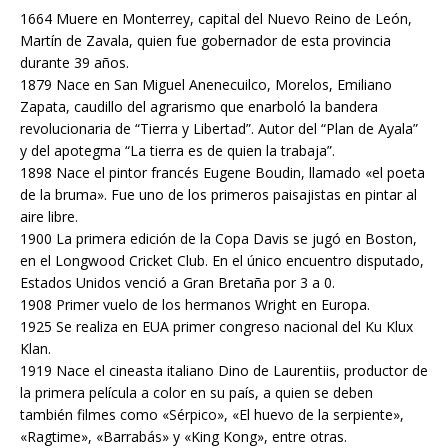
1664 Muere en Monterrey, capital del Nuevo Reino de León,
Martín de Zavala, quien fue gobernador de esta provincia
durante 39 años.
1879 Nace en San Miguel Anenecuilco, Morelos, Emiliano
Zapata, caudillo del agrarismo que enarboló la bandera
revolucionaria de “Tierra y Libertad”. Autor del “Plan de Ayala”
y del apotegma “La tierra es de quien la trabaja”.
1898 Nace el pintor francés Eugene Boudin, llamado «el poeta
de la bruma». Fue uno de los primeros paisajistas en pintar al
aire libre.
1900 La primera edición de la Copa Davis se jugó en Boston,
en el Longwood Cricket Club. En el único encuentro disputado,
Estados Unidos venció a Gran Bretaña por 3 a 0.
1908 Primer vuelo de los hermanos Wright en Europa.
1925 Se realiza en EUA primer congreso nacional del Ku Klux
Klan.
1919 Nace el cineasta italiano Dino de Laurentiis, productor de
la primera película a color en su país, a quien se deben
también filmes como «Sérpico», «El huevo de la serpiente»,
«Ragtime», «Barrabás» y «King Kong», entre otras.