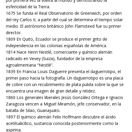
por primera vez la vuelta al mundo y demostrando la
esfericidad de la Tierra.
1675 Se funda el Real Observatorio de Greenwich, por orden
del rey Carlos II, a partir del cual se determina el tiempo solar
medio. El astrónomo británico John Flamsteed fue su primer
director.
1809 En Quito, Ecuador se produce el primer grito de
independencia en las colonias españolas de América.
1814 Nace Henri Nestlé, comerciante y químico alemán
radicado en Vevey (Suiza), fundador de la empresa
agroalimentaria “Nestlé”.
1839 En Francia Louis Daguerre presenta el daguerrotipo, el
primer paso hacia la fotografía. Un daguerrotipo es una placa
de cobre con un recubrimiento de plata pulida sobre la que se
encuentra una imagen de gran detalle y nitidez.
1860 Los generales liberales Jesús González Ortega e Ignacio
Zaragoza vencen a Miguel Miramón, jefe conservador, en la
batalla de Silao, Guanajuato.
1897 El químico alemán Felix Hoffmann descubre el ácido
acetilsalicílico, sustancia conocida posteriormente como la
aspirina.