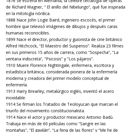
1876 Se estrena en Alemania, la célebre tetralogía de óperas
de Richard Wagner, “ El anillo del Nibelungo”, qué fue inspirada
en la mitología nórdica.
1888 Nace John Logie Baird, ingeniero escocés, el primer
hombre que televisó imágenes de dibujos y después caras
humanas reconocibles.
1899 Nace el director, productor y guionista de cine británico
Alfred Hitchcock, “El Maestro del Suspenso”. Realiza 23 filmes
en sus primeros 15 años de carrera, como “Sospecha”, “La
ventana indiscreta”, “Psicosis” y “Los pájaros”.
1910 Muere Florence Nightingale, enfermera, escritora y
estadística británica, considerada pionera de la enfermería
moderna y creadora del primer modelo conceptual de
enfermería.
1913 Harry Brearley, metalúrgico inglés, inventó el acero
inoxidable.
1914 Se firman los Tratados de Teoloyucan que marcan el
triunfo del movimiento constitucionalista.
1914 Nace el actor y productor mexicano Antonio Badú.
Trabaja en más de 60 películas como “Sangre en las
montañas”, “El gavilán”, “La feria de las flores” y “Me he de