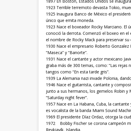
1897 En Boston, Estados Unidos se inaugura 
1923 Terrible terremoto devasta Tokio, mue
1925 Inaugura Banco de México el presidente 
único que emita moneda.
1923 Nace el boxeador Rocky Marciano. El 
conoció la derrota. Comenzó el boxeo en el 
el nombre de Rocky Mack para preservar su c
1930 Nace el empresario Roberto Gonzalez B
“Maseca” y “Banorte”.
1931 Nace el cantante y actor mexicano Javie
graba más de 300 temas, como: “Las rejas no
tangos como “En esta tarde gris”.
1939 La Alemania nazi invade Polonia, dand
1946 Nace el guitarrista, cantante y composi
junto a sus hermanos, los gemelos Robin y M
“Saturday night fever”.
1957 Nace en La Habana, Cuba, la cantante y
es vocalista de la banda Miami Sound Machi
1969 El presidente Díaz Ordaz, otorga la ciu
1972 Bobby Fischer se corona campeón mundi
Reykjavík, Islandia.