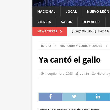
NACIONAL
LOCAL
NUEVO LEÓN
CIENCIA
SALUD
DEPORTES
[ 6 agosto, 2026 ]
Llama Mi
NEWS TICKER
agua
LOCAL
INICIO
HISTORIA Y CURIOSIDADES
[ 6 agosto, 2026 ]
Ya cantó
[ 6 agosto, 2026 ]
Carmen L
Ya cantó el gallo
energía limpia en Tamauli
[ 6 agosto, 2026 ]
A Estado
1 septiembre, 2023
admin
Historia
[ 6 agosto, 2026 ]
Escobed
Buen Día y mejor Inicio de Mes Patrio