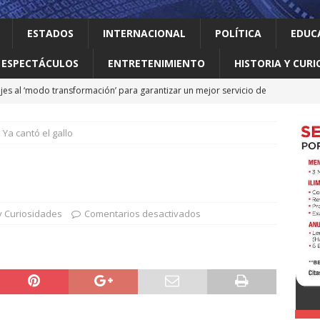
ESTADOS
INTERNACIONAL
POLÍTICA
EDUC
ESPECTÁCULOS
ENTRETENIMIENTO
HISTORIA Y CURI
jes al ‘modo transformación’ para garantizar un mejor servicio de
Ya cantó el gallo
 el gallo
HISTORIA Y CURIOSIDADES
ilia Canturosas consolida a Nuevo Laredo como referente de
pas
ESTADOS
 no le importan las personas vulnerables: Waldo
LOCAL
 y Curiosidades
Comentarios desactivados
o realiza obras que generan progreso
LOCAL