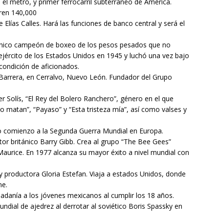
el metro, y primer ferrocarril subterráneo de América.
ren 140,000
Elías Calles. Hará las funciones de banco central y será el
único campeón de boxeo de los pesos pesados que no
ejército de los Estados Unidos en 1945 y luchó una vez bajo
ondición de aficionados.
arrera, en Cerralvo, Nuevo León. Fundador del Grupo
r Solís, “El Rey del Bolero Ranchero”, género en el que
 matan”, “Payaso” y “Esta tristeza mía”, así como valses y
o comienzo a la Segunda Guerra Mundial en Europa.
tor británico Barry Gibb. Crea al grupo “The Bee Gees”
aurice. En 1977 alcanza su mayor éxito a nivel mundial con
 productora Gloria Estefan. Viaja a estados Unidos, donde
ne.
dadanía a los jóvenes mexicanos al cumplir los 18 años.
al de ajedrez al derrotar al soviético Boris Spassky en