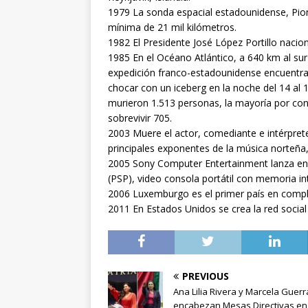
1979 La sonda espacial estadounidense, Pion
mínima de 21 mil kilómetros.
1982 El Presidente José López Portillo nacion
1985 En el Océano Atlántico, a 640 km al su
expedición franco-estadounidense encuentra lo
chocar con un iceberg en la noche del 14 al 15
murieron 1.513 personas, la mayoría por cong
sobrevivir 705.
2003 Muere el actor, comediante e intérpret
principales exponentes de la música norteña,
2005 Sony Computer Entertainment lanza en E
(PSP), video consola portátil con memoria in
2006 Luxemburgo es el primer país en completa
2011 En Estados Unidos se crea la red social
PREVIOUS
Ana Lilia Rivera y Marcela Guerr
encabezan Mesas Directivas en 