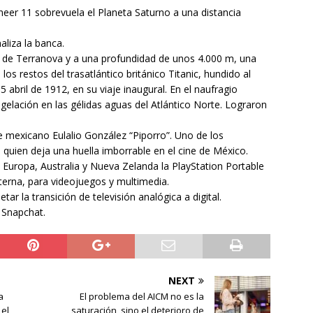
eer 11 sobrevuela el Planeta Saturno a una distancia
aliza la banca.
r de Terranova y a una profundidad de unos 4.000 m, una
s restos del trasatlántico británico Titanic, hundido al
 abril de 1912, en su viaje inaugural. En el naufragio
elación en las gélidas aguas del Atlántico Norte. Lograron
e mexicano Eulalio González “Piporro”. Uno de los
 quien deja una huella imborrable en el cine de México.
uropa, Australia y Nueva Zelanda la PlayStation Portable
terna, para videojuegos y multimedia.
r la transición de televisión analógica a digital.
 Snapchat.
NEXT
a
El problema del AICM no es la
el
saturación, sino el deterioro de