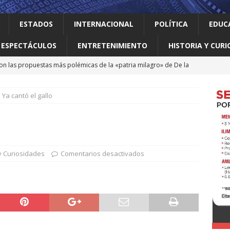
ESTADOS
INTERNACIONAL
POLÍTICA
EDUC
ESPECTÁCULOS
ENTRETENIMIENTO
HISTORIA Y CURI
on las propuestas más polémicas de la «patria milagro» de De la
os tendrá como presidente de Colombia
INTERNACIONAL
Ya cantó el gallo
 Perú restablecen relaciones tras crisis diplomática
an empacadora de chiles jalapeños en Nuevo León por brote de
 y Curiosidades
Comentarios desactivados
 vale la pena leer
ALBERTO BOARDMAN
 en Guadalupe Consejo Municipal de Participación de la Mujer