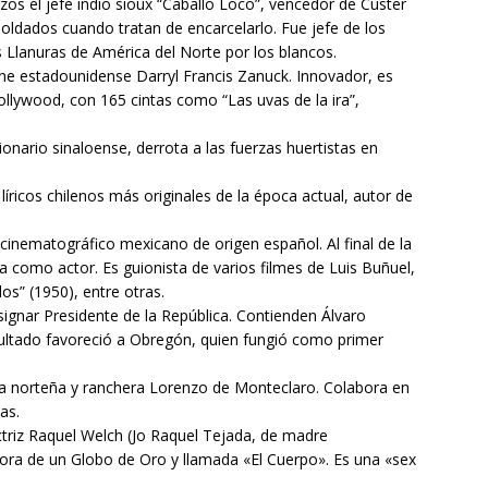
s el jefe indio sioux “Caballo Loco”, vencedor de Custer
soldados cuando tratan de encarcelarlo. Fue jefe de los
es Llanuras de América del Norte por los blancos.
cine estadounidense Darryl Francis Zanuck. Innovador, es
lywood, con 165 cintas como “Las uvas de la ira”,
onario sinaloense, derrota a las fuerzas huertistas en
íricos chilenos más originales de la época actual, autor de
 cinematográfico mexicano de origen español. Al final de la
ja como actor. Es guionista de varios filmes de Luis Buñuel,
os” (1950), entre otras.
signar Presidente de la República. Contienden Álvaro
ultado favoreció a Obregón, quien fungió como primer
a norteña y ranchera Lorenzo de Monteclaro. Colabora en
as.
triz Raquel Welch (Jo Raquel Tejada, de madre
ora de un Globo de Oro y llamada «El Cuerpo». Es una «sex