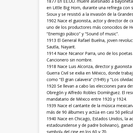
1877 En EE.UU. muere asesinado a bayonetazo
en Little Big Horn, durante una refriega con 
Sioux y se resistió a la invasión de la Grand
1902 Nace el guionista, actor y director de 
uno de los productores más conocidos de Hol
“Enemigo púbico” y “Sound of music”.
1913 El General Rafael Buelna, joven revoluci
Sautla, Nayarit.
1914 Nace Nicanor Parra, uno de los poetas l
Cancionero sin nombre.
1918 Nace Luis Alcoriza, director y guionista
Guerra Civil se exilia en México, donde traba
como “El gran calavera” (1949) y “Los olvidad
1920 Se llevan a cabo las elecciones para de
Obregón y Alfredo Robles Domínguez. El res
mandatario de México entre 1920 y 1924.
1939 Nace el cantante de la música mexican
más de 90 álbumes y actúa en casi 50 películ
1940 Nace en Chicago, Estados Unidos, la ac
estadounidense y de padre boliviano), ganad
symbol» del cine en los 60 y 70.