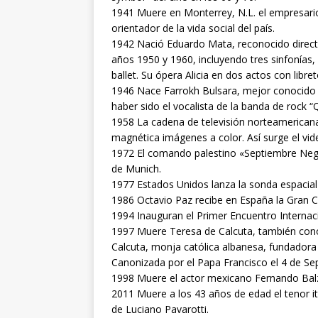
1941 Muere en Monterrey, N.L. el empresari
orientador de la vida social del país.
1942 Nació Eduardo Mata, reconocido direct
años 1950 y 1960, incluyendo tres sinfonías
ballet. Su ópera Alicia en dos actos con lib
1946 Nace Farrokh Bulsara, mejor conocido 
haber sido el vocalista de la banda de rock “
1958 La cadena de televisión norteamericana
magnética imágenes a color. Así surge el vid
1972 El comando palestino «Septiembre Negro
de Munich.
1977 Estados Unidos lanza la sonda espacial
1986 Octavio Paz recibe en España la Gran C
1994 Inauguran el Primer Encuentro Internaci
1997 Muere Teresa de Calcuta, también con
Calcuta, monja católica albanesa, fundadora 
Canonizada por el Papa Francisco el 4 de Se
1998 Muere el actor mexicano Fernando Balza
2011 Muere a los 43 años de edad el tenor ita
de Luciano Pavarotti.