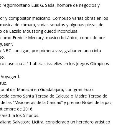
o regiomontano Luis G. Sada, hombre de negocios y
or y compositor mexicano. Compuso varias obras en los
, música de cámara, varias sonatas y algunas piezas de
reto de Lazslo Moussong quedó inconclusa.
como Freddie Mercury, músico británico, conocido por
Queen”.
 NBC consigue, por primera vez, grabar en una cinta
eo.
» asesina a 11 atletas israelíes en los Juegos Olímpicos
 Voyager I.
ruz.
onal del Mariachi en Guadalajara, con gran éxito.
ocida como Santa Teresa de Calcuta o Madre Teresa de
de las “Misioneras de la Caridad” y premio Nobel de la paz.
ptiembre de 2016.
retti a los 52 años.
liano Salvatore Licitra, considerado un heredero artístico