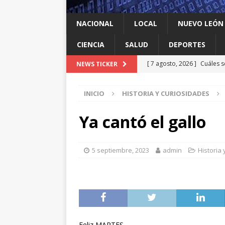
NACIONAL
LOCAL
NUEVO LEÓN
CIENCIA
SALUD
DEPORTES
[ 7 agosto, 2026 ]
Cuáles s
NEWS TICKER
Espriella y qué contrapes
INICIO
HISTORIA Y CURIOSIDADES
[ 7 agosto, 2026 ]
México y
INTERNACIONAL
Ya cantó el gallo
[ 7 agosto, 2026 ]
Investig
salmonella
LOCAL
5 septiembre, 2023
admin
Historia
[ 7 agosto, 2026 ]
Algo que
[ 7 agosto, 2026 ]
Instalan
LOCAL
Feliz MARTES