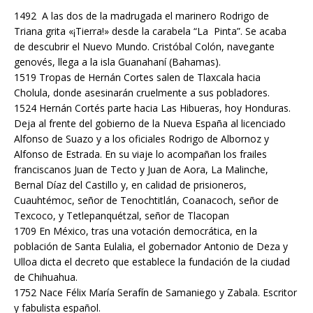
1492 A las dos de la madrugada el marinero Rodrigo de
Triana grita «¡Tierra!» desde la carabela “La Pinta”. Se acaba
de descubrir el Nuevo Mundo. Cristóbal Colón, navegante
genovés, llega a la isla Guanahaní (Bahamas).
1519 Tropas de Hernán Cortes salen de Tlaxcala hacia
Cholula, donde asesinarán cruelmente a sus pobladores.
1524 Hernán Cortés parte hacia Las Hibueras, hoy Honduras.
Deja al frente del gobierno de la Nueva España al licenciado
Alfonso de Suazo y a los oficiales Rodrigo de Albornoz y
Alfonso de Estrada. En su viaje lo acompañan los frailes
franciscanos Juan de Tecto y Juan de Aora, La Malinche,
Bernal Díaz del Castillo y, en calidad de prisioneros,
Cuauhtémoc, señor de Tenochtitlán, Coanacoch, señor de
Texcoco, y Tetlepanquétzal, señor de Tlacopan
1709 En México, tras una votación democrática, en la
población de Santa Eulalia, el gobernador Antonio de Deza y
Ulloa dicta el decreto que establece la fundación de la ciudad
de Chihuahua.
1752 Nace Félix María Serafín de Samaniego y Zabala. Escritor
y fabulista español.